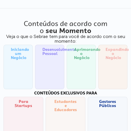
Conteúdos de acordo com
o
seu Momento
Veja o que o Sebrae tem para você de acordo com o seu
momento:
Iniciando
Desenvolvimento
Aprimorando
Expandindo
um
Pessoal
o
o
Negócio
Negócio
Negócio
CONTEÚDOS EXCLUSIVOS PARA
Para
Estudantes
Gestores
Startups
e
Públicos
Educadores