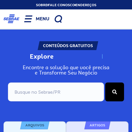
SOBRE
FALE CONOSCO
ENDEREÇOS
MENU
CONTEÚDOS GRATUITOS
Explore
N
o
s
s
o
s
A
Encontre a solução que você precisa
e Transforme Seu Negócio
ARQUIVOS
ARTIGOS