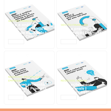
GESTÃO FINANCEIRA
Faça a análise
GESTÃO FINANCEIRA
financeira e atinja o
Faça a precificação do
ponto de equilíbrio |
seu serviço | Prompts
Prompts ChatGPT
ChatGPT
ACESSAR
ACESSAR
NEGÓCIOS
,
PROCESSOS
EMPRESARIAIS
NEGÓCIOS
,
VENDAS
Faça uma proposta
Faça ações para
comercial | Prompts
vender mais |
ChatGPT
Prompts ChatGPT
ACESSAR
ACESSAR