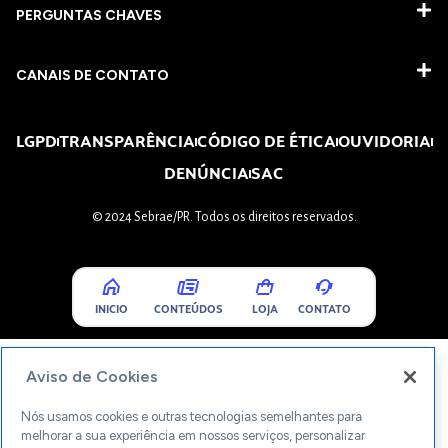
PERGUNTAS CHAVES​
CANAIS DE CONTATO
LGPD
TRANSPARÊNCIA
CÓDIGO DE ÉTICA
OUVIDORIA
DENÚNCIA
SAC
© 2024 Sebrae/PR. Todos os direitos reservados.
INICIO
CONTEÚDOS
LOJA
CONTATO
Aviso de Cookies
Nós usamos cookies e outras tecnologias semelhantes para
melhorar a sua experiência em nossos serviços, personalizar