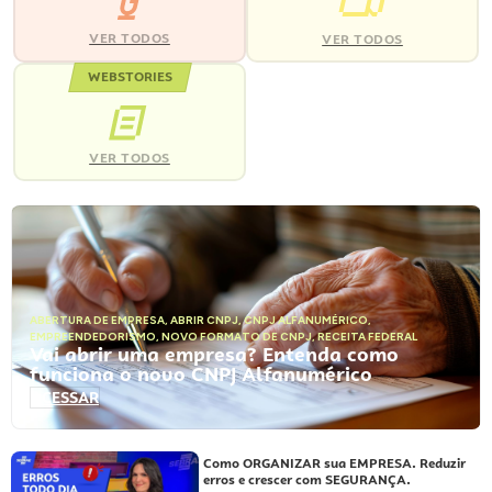
VER TODOS
VER TODOS
WEBSTORIES
VER TODOS
ABERTURA DE EMPRESA
,
ABRIR CNPJ
,
CNPJ ALFANUMÉRICO
,
EMPREENDEDORISMO
,
NOVO FORMATO DE CNPJ
,
RECEITA FEDERAL
Vai abrir uma empresa? Entenda como
funciona o novo CNPJ Alfanumérico
ACESSAR
Como ORGANIZAR sua EMPRESA. Reduzir
erros e crescer com SEGURANÇA.