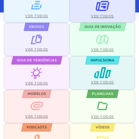
VER TODOS
VER TODOS
EBOOKS
GUIA DE INOVAÇÃO
VER TODOS
VER TODOS
GUIA DE TENDÊNCIAS
IMPULSIONA
VER TODOS
VER TODOS
MODELOS
PLANILHAS
VER TODOS
VER TODOS
PODCASTS
VÍDEOS