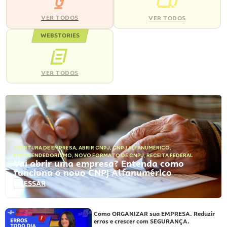
VER TODOS
VER TODOS
WEBSTORIES
VER TODOS
ABERTURA DE EMPRESA
,
ABRIR CNPJ
,
CNPJ ALFANUMÉRICO
,
EMPREENDEDORISMO
,
NOVO FORMATO DE CNPJ
,
RECEITA FEDERAL
Vai abrir uma empresa? Entenda como
funciona o novo CNPJ Alfanumérico
ACESSAR
Como ORGANIZAR sua EMPRESA. Reduzir
erros e crescer com SEGURANÇA.