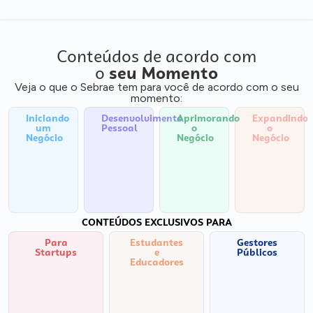
Conteúdos de acordo com
o
seu Momento
Veja o que o Sebrae tem para você de acordo com o seu
momento:
Iniciando
Desenvolvimento
Aprimorando
Expandindo
um
Pessoal
o
o
Negócio
Negócio
Negócio
CONTEÚDOS EXCLUSIVOS PARA
Para
Estudantes
Gestores
Startups
e
Públicos
Educadores