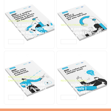
GESTÃO FINANCEIRA
Faça a análise
GESTÃO FINANCEIRA
financeira e atinja o
Faça a precificação do
ponto de equilíbrio |
seu serviço | Prompts
Prompts ChatGPT
ChatGPT
ACESSAR
ACESSAR
NEGÓCIOS
,
PROCESSOS
EMPRESARIAIS
NEGÓCIOS
,
VENDAS
Faça uma proposta
Faça ações para
comercial | Prompts
vender mais |
ChatGPT
Prompts ChatGPT
ACESSAR
ACESSAR