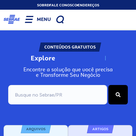
SOBRE
FALE CONOSCO
ENDEREÇOS
MENU
CONTEÚDOS GRATUITOS
Explore
N
o
s
s
o
s
A
Encontre a solução que você precisa
e Transforme Seu Negócio
ARQUIVOS
ARTIGOS