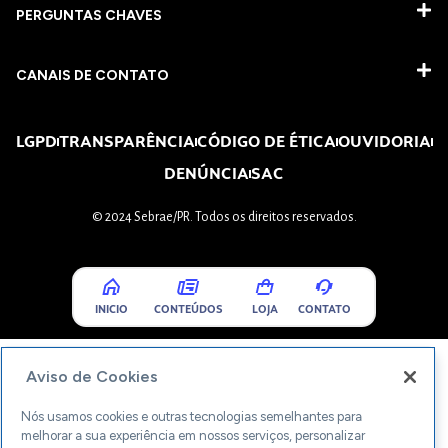
PERGUNTAS CHAVES​
CANAIS DE CONTATO
LGPD
TRANSPARÊNCIA
CÓDIGO DE ÉTICA
OUVIDORIA
DENÚNCIA
SAC
© 2024 Sebrae/PR. Todos os direitos reservados.
INICIO
CONTEÚDOS
LOJA
CONTATO
Aviso de Cookies
Nós usamos cookies e outras tecnologias semelhantes para
melhorar a sua experiência em nossos serviços, personalizar