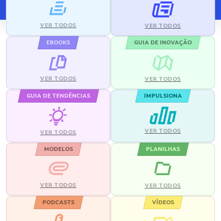
VER TODOS
VER TODOS
EBOOKS
GUIA DE INOVAÇÃO
VER TODOS
VER TODOS
GUIA DE TENDÊNCIAS
IMPULSIONA
VER TODOS
VER TODOS
MODELOS
PLANILHAS
VER TODOS
VER TODOS
PODCASTS
VÍDEOS