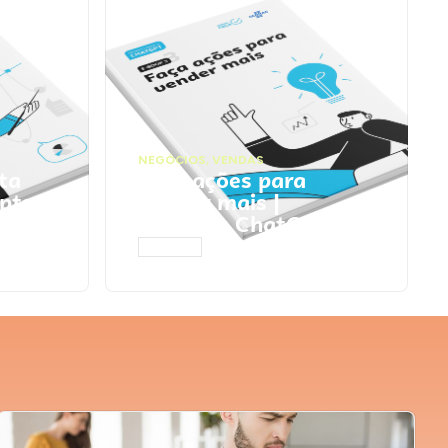
NEGÓCIOS
,
VENDAS
ta
Faça ações para
pts
vender mais |
Prompts ChatGPT
ACESSAR