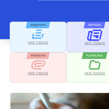
ARQUIVOS
ARTIGOS
VER TODOS
VER TODOS
MODELOS
PLANILHAS
VER TODOS
VER TODOS