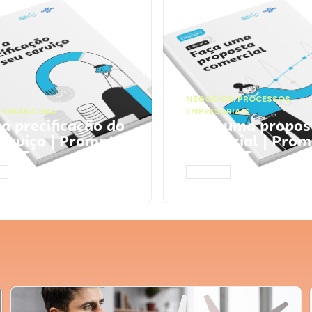
NEGÓCIOS
,
PROCESSOS
 FINANCEIRA
EMPRESARIAIS
 a precificação do
Faça uma propos
serviço | Prompts
comercial | Prom
tGPT
ChatGPT
AR
ACESSAR