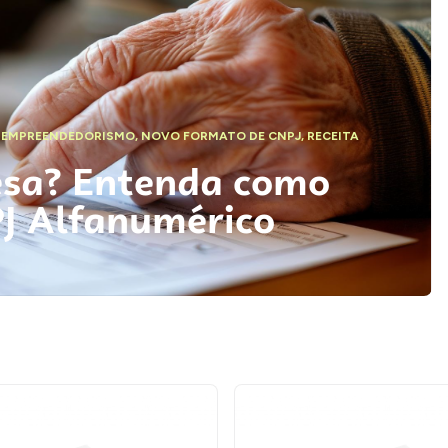
,
EMPREENDEDORISMO
,
NOVO FORMATO DE CNPJ
,
RECEITA
esa? Entenda como
PJ Alfanumérico