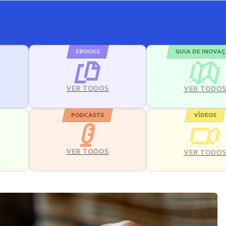
EBOOKS
GUIA DE INOVA
VER TODOS
VER TODO
PODCASTS
VÍDEOS
VER TODOS
VER TODO