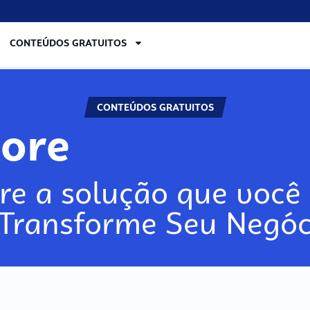
CONTEÚDOS GRATUITOS
CONTEÚDOS GRATUITOS
lore
re a solução que você 
 Transforme Seu Negóc