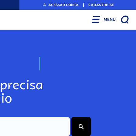
ACESSAR CONTA
|
CADASTRE-SE
MENU
N
o
s
s
o
s
A
r
precisa
io