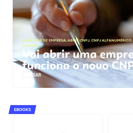
ABERTURA DE EMPRESA
,
ABRIR CNPJ
,
CNPJ ALFANUMÉRICO
FEDERAL
Vai abrir uma empr
funciona o novo CN
ACESSAR
EBOOKS