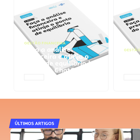
GESTÃO FINANCEIRA
Faça a análise
GESTÃO
financeira e atinja o
Faça
ponto de equilíbrio |
seu 
Prompts ChatGPT
Cha
ACESSAR
ACESS
ÚLTIMOS ARTIGOS