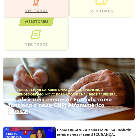
VER TODOS
VER TODOS
WEBSTORIES
VER TODOS
ABERTURA DE EMPRESA
,
ABRIR CNPJ
,
CNPJ ALFANUMÉRICO
,
EMPREENDEDORISMO
,
NOVO FORMATO DE CNPJ
,
RECEITA FEDERAL
Vai abrir uma empresa? Entenda como
funciona o novo CNPJ Alfanumérico
ACESSAR
Como ORGANIZAR sua EMPRESA. Reduzir
erros e crescer com SEGURANÇA.