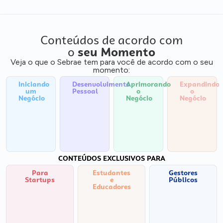
Conteúdos de acordo com
o
seu Momento
Veja o que o Sebrae tem para você de acordo com o seu
momento:
Iniciando
Desenvolvimento
Aprimorando
Expandindo
um
Pessoal
o
o
Negócio
Negócio
Negócio
CONTEÚDOS EXCLUSIVOS PARA
Para
Estudantes
Gestores
Startups
e
Públicos
Educadores