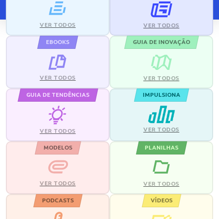
VER TODOS
VER TODOS
EBOOKS
GUIA DE INOVAÇÃO
VER TODOS
VER TODOS
GUIA DE TENDÊNCIAS
IMPULSIONA
VER TODOS
VER TODOS
MODELOS
PLANILHAS
VER TODOS
VER TODOS
PODCASTS
VÍDEOS