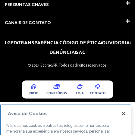
PERGUNTAS CHAVES​
CANAIS DE CONTATO
LGPD
TRANSPARÊNCIA
CÓDIGO DE ÉTICA
OUVIDORIA
DENÚNCIA
SAC
© 2024 Sebrae/PR. Todos os direitos reservados.
INICIO
CONTEÚDOS
LOJA
CONTATO
Aviso de Cookies
Nós usamos cookies e outras tecnologias semelhantes para
melhorar a sua experiência em nossos serviços, personalizar