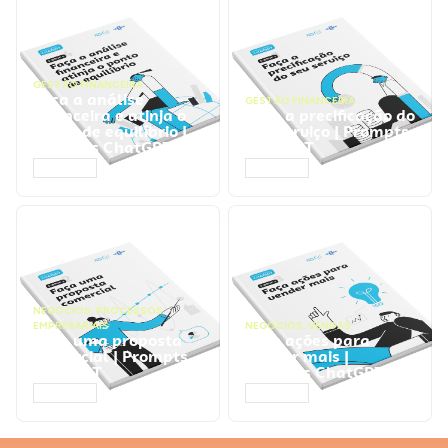
GESTÃO FINANCEIRA
Faça a análise
GESTÃO FINANCEIRA
financeira e atinja o
Faça a precificação do
ponto de equilíbrio |
seu serviço | Prompts
Prompts ChatGPT
ChatGPT
ACESSAR
ACESSAR
NEGÓCIOS
,
PROCESSOS
EMPRESARIAIS
NEGÓCIOS
,
VENDAS
Faça uma proposta
Faça ações para
comercial | Prompts
vender mais |
ChatGPT
Prompts ChatGPT
ACESSAR
ACESSAR