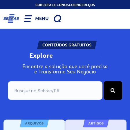
SOBRE
FALE CONOSCO
ENDEREÇOS
MENU
CONTEÚDOS GRATUITOS
Explore
N
o
s
s
o
s
A
Encontre a solução que você precisa
e Transforme Seu Negócio
ARQUIVOS
ARTIGOS