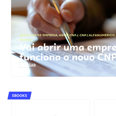
ABERTURA DE EMPRESA
,
ABRIR CNPJ
,
CNPJ ALFANUMÉRICO
FEDERAL
Vai abrir uma empr
funciona o novo CN
ACESSAR
EBOOKS