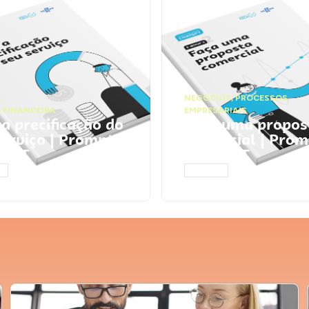
NEGÓCIOS
,
PROCESSOS
 FINANCEIRA
EMPRESARIAIS
 a precificação do
Faça uma propos
serviço | Prompts
comercial | Prom
tGPT
ChatGPT
AR
ACESSAR