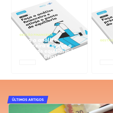
GESTÃO FINANCEIRA
Faça a análise
GESTÃO
financeira e atinja o
Faça
ponto de equilíbrio |
seu 
Prompts ChatGPT
Cha
ACESSAR
ACESS
ÚLTIMOS ARTIGOS