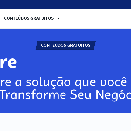
CONTEÚDOS GRATUITOS
CONTEÚDOS GRATUITOS
lore
re a solução que você 
 Transforme Seu Negóc