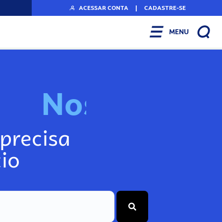
ACESSAR CONTA
|
CADASTRE-SE
MENU
N
o
s
s
o
s
A
r
precisa
io