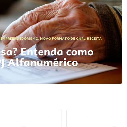
,
EMPREENDEDORISMO
,
NOVO FORMATO DE CNPJ
,
RECEITA
esa? Entenda como
PJ Alfanumérico