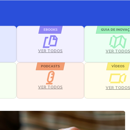
EBOOKS
GUIA DE INOVA
VER TODOS
VER TODO
PODCASTS
VÍDEOS
VER TODOS
VER TODO