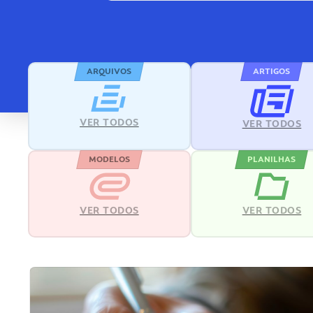
ARQUIVOS
ARTIGOS
VER TODOS
VER TODOS
MODELOS
PLANILHAS
VER TODOS
VER TODOS