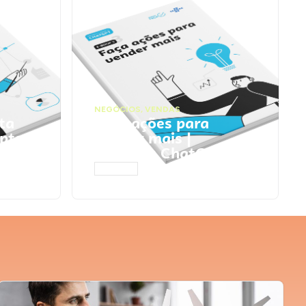
NEGÓCIOS
,
VENDAS
ta
Faça ações para
pts
vender mais |
Prompts ChatGPT
ACESSAR