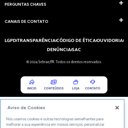
PERGUNTAS CHAVES​
CANAIS DE CONTATO
LGPD
TRANSPARÊNCIA
CÓDIGO DE ÉTICA
OUVIDORIA
DENÚNCIA
SAC
© 2024 Sebrae/PR. Todos os direitos reservados.
INICIO
CONTEÚDOS
LOJA
CONTATO
Aviso de Cookies
Nós usamos cookies e outras tecnologias semelhantes para
melhorar a sua experiência em nossos serviços, personalizar