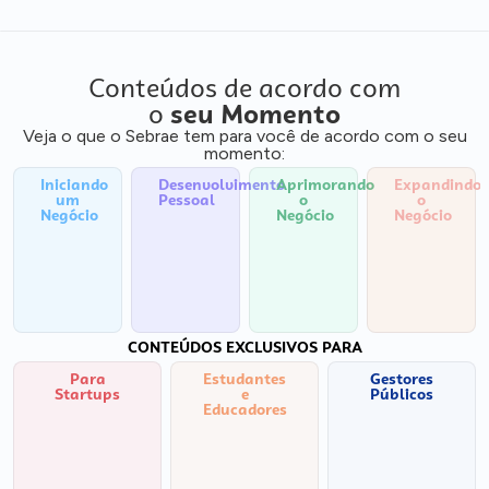
Conteúdos de acordo com
o
seu Momento
Veja o que o Sebrae tem para você de acordo com o seu
momento:
Iniciando
Desenvolvimento
Aprimorando
Expandindo
um
Pessoal
o
o
Negócio
Negócio
Negócio
CONTEÚDOS EXCLUSIVOS PARA
Para
Estudantes
Gestores
Startups
e
Públicos
Educadores