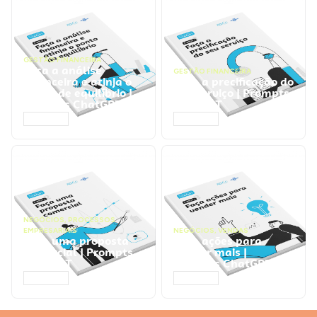
GESTÃO FINANCEIRA
Faça a análise
GESTÃO FINANCEIRA
financeira e atinja o
Faça a precificação do
ponto de equilíbrio |
seu serviço | Prompts
Prompts ChatGPT
ChatGPT
ACESSAR
ACESSAR
NEGÓCIOS
,
PROCESSOS
EMPRESARIAIS
NEGÓCIOS
,
VENDAS
Faça uma proposta
Faça ações para
comercial | Prompts
vender mais |
ChatGPT
Prompts ChatGPT
ACESSAR
ACESSAR