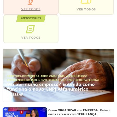
VER TODOS
VER TODOS
WEBSTORIES
VER TODOS
ABERTURA DE EMPRESA
,
ABRIR CNPJ
,
CNPJ ALFANUMÉRICO
,
EMPREENDEDORISMO
,
NOVO FORMATO DE CNPJ
,
RECEITA FEDERAL
Vai abrir uma empresa? Entenda como
funciona o novo CNPJ Alfanumérico
ACESSAR
Como ORGANIZAR sua EMPRESA. Reduzir
erros e crescer com SEGURANÇA.