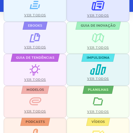
VER TODOS
VER TODOS
EBOOKS
GUIA DE INOVAÇÃO
VER TODOS
VER TODOS
GUIA DE TENDÊNCIAS
IMPULSIONA
VER TODOS
VER TODOS
MODELOS
PLANILHAS
VER TODOS
VER TODOS
PODCASTS
VÍDEOS