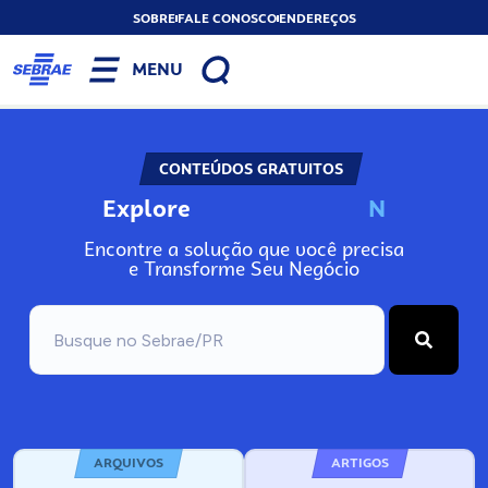
SOBRE
FALE CONOSCO
ENDEREÇOS
MENU
CONTEÚDOS GRATUITOS
Explore
N
o
s
s
o
s
P
o
Encontre a solução que você precisa
e Transforme Seu Negócio
ARQUIVOS
ARTIGOS