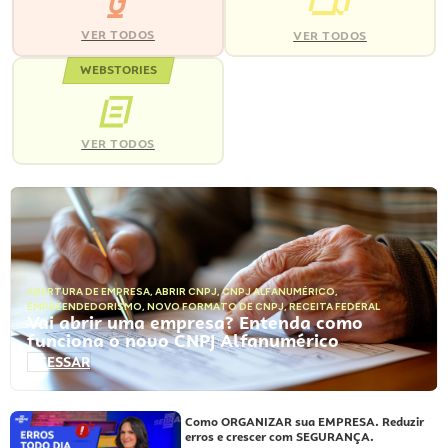
VER TODOS
VER TODOS
WEBSTORIES
VER TODOS
ABERTURA DE EMPRESA
,
ABRIR CNPJ
,
CNPJ ALFANUMÉRICO
,
EMPREENDEDORISMO
,
NOVO FORMATO DE CNPJ
,
RECEITA FEDERAL
Vai abrir uma empresa? Entenda como
funciona o novo CNPJ Alfanumérico
ACESSAR
Como ORGANIZAR sua EMPRESA. Reduzir
erros e crescer com SEGURANÇA.