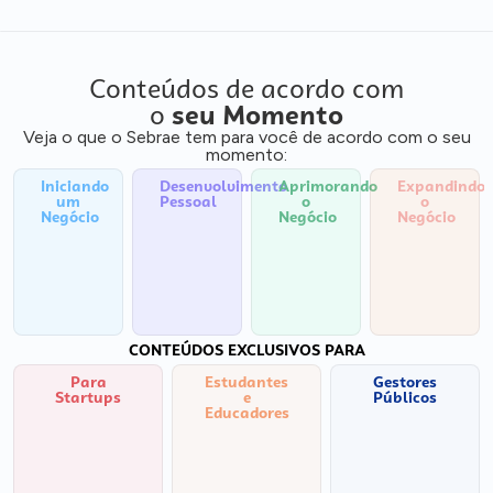
Conteúdos de acordo com
o
seu Momento
Veja o que o Sebrae tem para você de acordo com o seu
momento:
Iniciando
Desenvolvimento
Aprimorando
Expandindo
um
Pessoal
o
o
Negócio
Negócio
Negócio
CONTEÚDOS EXCLUSIVOS PARA
Para
Estudantes
Gestores
Startups
e
Públicos
Educadores