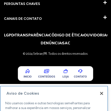
PERGUNTAS CHAVES​
CANAIS DE CONTATO
LGPD
TRANSPARÊNCIA
CÓDIGO DE ÉTICA
OUVIDORIA
DENÚNCIA
SAC
© 2024 Sebrae/PR. Todos os direitos reservados.
INICIO
CONTEÚDOS
LOJA
CONTATO
Aviso de Cookies
Nós usamos cookies e outras tecnologias semelhantes para
melhorar a sua experiência em nossos serviços, personalizar