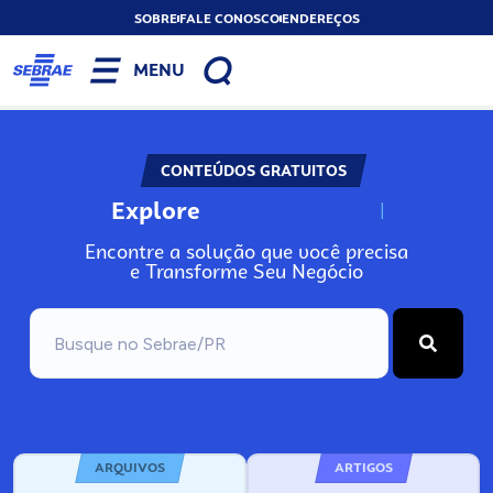
SOBRE
FALE CONOSCO
ENDEREÇOS
MENU
CONTEÚDOS GRATUITOS
Explore
N
o
s
s
o
s
A
Encontre a solução que você precisa
e Transforme Seu Negócio
ARQUIVOS
ARTIGOS