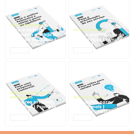
GESTÃO FINANCEIRA
Faça a análise
GESTÃO FINANCEIRA
financeira e atinja o
Faça a precificação do
ponto de equilíbrio |
seu serviço | Prompts
Prompts ChatGPT
ChatGPT
ACESSAR
ACESSAR
NEGÓCIOS
,
PROCESSOS
EMPRESARIAIS
NEGÓCIOS
,
VENDAS
Faça uma proposta
Faça ações para
comercial | Prompts
vender mais |
ChatGPT
Prompts ChatGPT
ACESSAR
ACESSAR