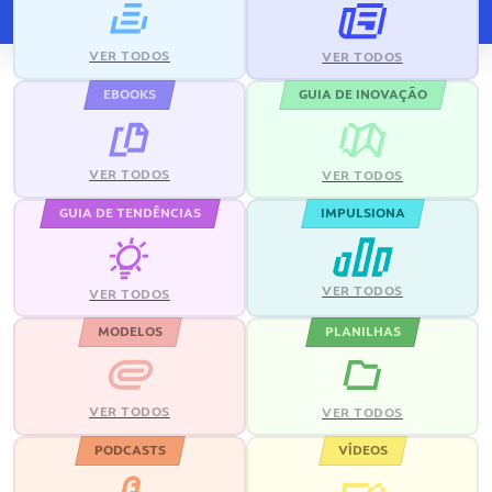
VER TODOS
VER TODOS
EBOOKS
GUIA DE INOVAÇÃO
VER TODOS
VER TODOS
GUIA DE TENDÊNCIAS
IMPULSIONA
VER TODOS
VER TODOS
MODELOS
PLANILHAS
VER TODOS
VER TODOS
PODCASTS
VÍDEOS