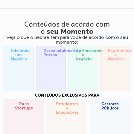
Conteúdos de acordo com
o
seu Momento
Veja o que o Sebrae tem para você de acordo com o seu
momento:
Iniciando
Desenvolvimento
Aprimorando
Expandindo
um
Pessoal
o
o
Negócio
Negócio
Negócio
CONTEÚDOS EXCLUSIVOS PARA
Para
Estudantes
Gestores
Startups
e
Públicos
Educadores