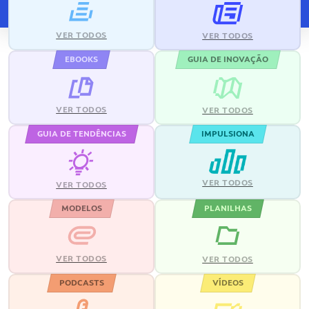
VER TODOS
VER TODOS
EBOOKS
GUIA DE INOVAÇÃO
VER TODOS
VER TODOS
GUIA DE TENDÊNCIAS
IMPULSIONA
VER TODOS
VER TODOS
MODELOS
PLANILHAS
VER TODOS
VER TODOS
PODCASTS
VÍDEOS