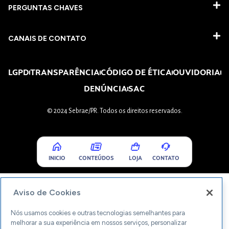
PERGUNTAS CHAVES​
CANAIS DE CONTATO
LGPD
TRANSPARÊNCIA
CÓDIGO DE ÉTICA
OUVIDORIA
DENÚNCIA
SAC
© 2024 Sebrae/PR. Todos os direitos reservados.
INICIO
CONTEÚDOS
LOJA
CONTATO
Aviso de Cookies
Nós usamos cookies e outras tecnologias semelhantes para
melhorar a sua experiência em nossos serviços, personalizar