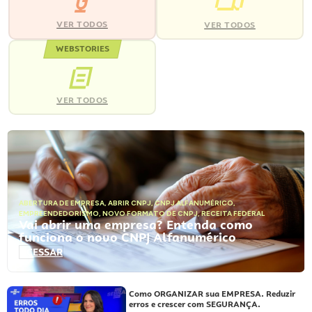
VER TODOS
VER TODOS
WEBSTORIES
VER TODOS
ABERTURA DE EMPRESA
,
ABRIR CNPJ
,
CNPJ ALFANUMÉRICO
,
EMPREENDEDORISMO
,
NOVO FORMATO DE CNPJ
,
RECEITA FEDERAL
Vai abrir uma empresa? Entenda como
funciona o novo CNPJ Alfanumérico
ACESSAR
Como ORGANIZAR sua EMPRESA. Reduzir
erros e crescer com SEGURANÇA.