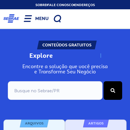
SOBRE
FALE CONOSCO
ENDEREÇOS
MENU
CONTEÚDOS GRATUITOS
Explore
N
o
s
s
o
s
A
Encontre a solução que você precisa
e Transforme Seu Negócio
ARQUIVOS
ARTIGOS