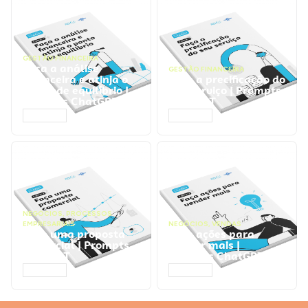
GESTÃO FINANCEIRA
Faça a análise
GESTÃO FINANCEIRA
financeira e atinja o
Faça a precificação do
ponto de equilíbrio |
seu serviço | Prompts
Prompts ChatGPT
ChatGPT
ACESSAR
ACESSAR
NEGÓCIOS
,
PROCESSOS
EMPRESARIAIS
NEGÓCIOS
,
VENDAS
Faça uma proposta
Faça ações para
comercial | Prompts
vender mais |
ChatGPT
Prompts ChatGPT
ACESSAR
ACESSAR