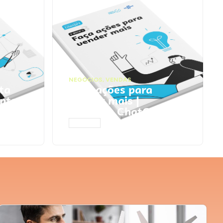
NEGÓCIOS
,
VENDAS
ta
Faça ações para
pts
vender mais |
Prompts ChatGPT
ACESSAR