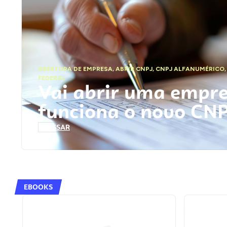
ABERTURA DE EMPRESA
,
ABRIR CNPJ
,
CNPJ ALFANUMÉRICO
FEDERAL
Vai abrir uma empr
funciona o novo CN
ACESSAR
EBOOKS