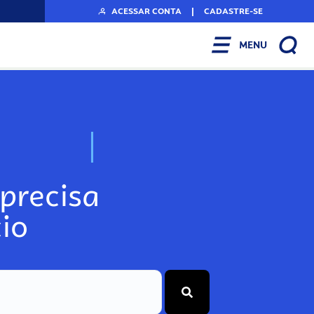
ACESSAR CONTA
|
CADASTRE-SE
MENU
N
o
s
s
o
s
A
r
precisa
io