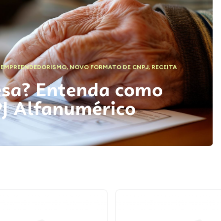
,
EMPREENDEDORISMO
,
NOVO FORMATO DE CNPJ
,
RECEITA
esa? Entenda como
PJ Alfanumérico