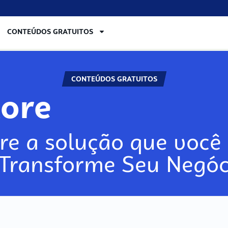
CONTEÚDOS GRATUITOS
CONTEÚDOS GRATUITOS
lore
re a solução que você 
 Transforme Seu Negóc