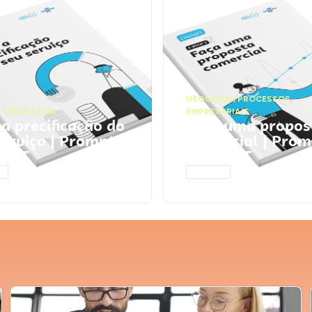
NEGÓCIOS
,
PROCESSOS
 FINANCEIRA
EMPRESARIAIS
 a precificação do
Faça uma propos
serviço | Prompts
comercial | Prom
tGPT
ChatGPT
AR
ACESSAR