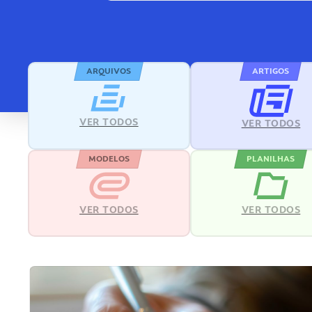
ARQUIVOS
ARTIGOS
VER TODOS
VER TODOS
MODELOS
PLANILHAS
VER TODOS
VER TODOS