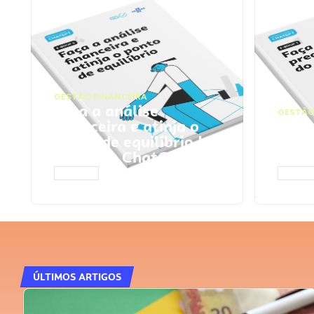
GESTÃO FINANCEIRA
Faça a análise
GESTÃO
financeira e atinja o
Faça
ponto de equilíbrio |
seu 
Prompts ChatGPT
Cha
ACESSAR
ACESS
ÚLTIMOS ARTIGOS