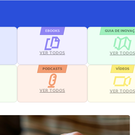
EBOOKS
GUIA DE INOVA
VER TODOS
VER TODO
PODCASTS
VÍDEOS
VER TODOS
VER TODO