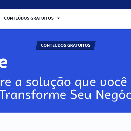
CONTEÚDOS GRATUITOS
CONTEÚDOS GRATUITOS
lore
re a solução que você 
 Transforme Seu Negóc