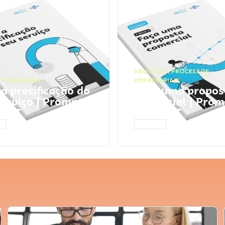
NEGÓCIOS
,
PROCESSOS
 FINANCEIRA
EMPRESARIAIS
 a precificação do
Faça uma propos
serviço | Prompts
comercial | Prom
tGPT
ChatGPT
AR
ACESSAR