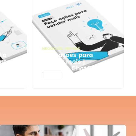
NEGÓCIOS
,
VENDAS
ta
Faça ações para
pts
vender mais |
Prompts ChatGPT
ACESSAR