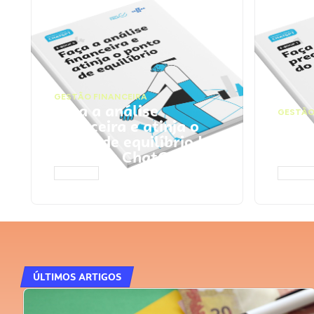
GESTÃO FINANCEIRA
Faça a análise
GESTÃO
financeira e atinja o
Faça
ponto de equilíbrio |
seu 
Prompts ChatGPT
Cha
ACESSAR
ACESS
ÚLTIMOS ARTIGOS