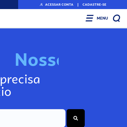
ACESSAR CONTA
|
CADASTRE-SE
MENU
N
o
s
s
o
s
A
r
precisa
io