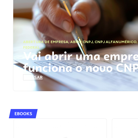
ABERTURA DE EMPRESA
,
ABRIR CNPJ
,
CNPJ ALFANUMÉRICO
FEDERAL
Vai abrir uma empr
funciona o novo CN
ACESSAR
EBOOKS