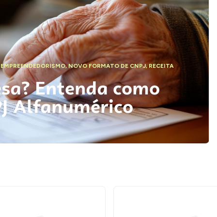
,
EMPREENDEDORISMO
,
NOVO FORMATO DE CNPJ
,
RECEITA
esa? Entenda como
PJ Alfanumérico