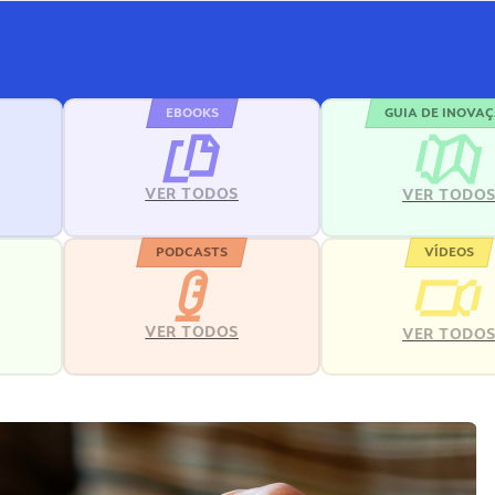
EBOOKS
GUIA DE INOVA
VER TODOS
VER TODO
PODCASTS
VÍDEOS
VER TODOS
VER TODO