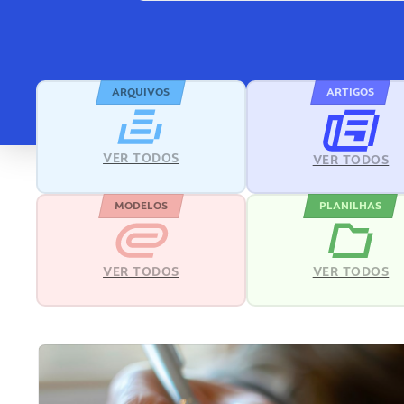
ARQUIVOS
ARTIGOS
VER TODOS
VER TODOS
MODELOS
PLANILHAS
VER TODOS
VER TODOS