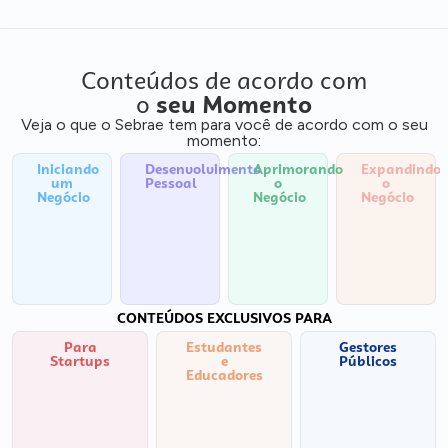
Conteúdos de acordo com
o
seu Momento
Veja o que o Sebrae tem para você de acordo com o seu
momento:
Iniciando
Desenvolvimento
Aprimorando
Expandindo
um
Pessoal
o
o
Negócio
Negócio
Negócio
CONTEÚDOS EXCLUSIVOS PARA
Para
Estudantes
Gestores
Startups
e
Públicos
Educadores