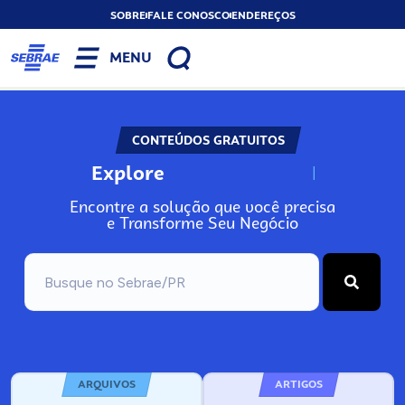
SOBRE
FALE CONOSCO
ENDEREÇOS
MENU
CONTEÚDOS GRATUITOS
Explore
N
o
s
s
o
s
A
Encontre a solução que você precisa
e Transforme Seu Negócio
ARQUIVOS
ARTIGOS