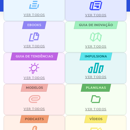
VER TODOS
VER TODOS
EBOOKS
GUIA DE INOVAÇÃO
VER TODOS
VER TODOS
GUIA DE TENDÊNCIAS
IMPULSIONA
VER TODOS
VER TODOS
MODELOS
PLANILHAS
VER TODOS
VER TODOS
PODCASTS
VÍDEOS