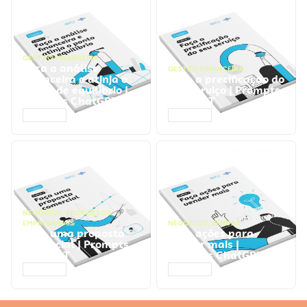
GESTÃO FINANCEIRA
Faça a análise
GESTÃO FINANCEIRA
financeira e atinja o
Faça a precificação do
ponto de equilíbrio |
seu serviço | Prompts
Prompts ChatGPT
ChatGPT
ACESSAR
ACESSAR
NEGÓCIOS
,
PROCESSOS
EMPRESARIAIS
NEGÓCIOS
,
VENDAS
Faça uma proposta
Faça ações para
comercial | Prompts
vender mais |
ChatGPT
Prompts ChatGPT
ACESSAR
ACESSAR