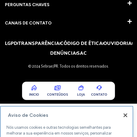
PERGUNTAS CHAVES​
CANAIS DE CONTATO
LGPD
TRANSPARÊNCIA
CÓDIGO DE ÉTICA
OUVIDORIA
DENÚNCIA
SAC
© 2024 Sebrae/PR. Todos os direitos reservados.
INICIO
CONTEÚDOS
LOJA
CONTATO
Aviso de Cookies
Nós usamos cookies e outras tecnologias semelhantes para
melhorar a sua experiência em nossos serviços, personalizar