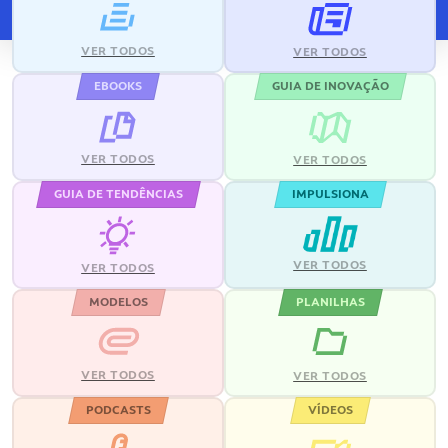
VER TODOS
VER TODOS
EBOOKS
GUIA DE INOVAÇÃO
VER TODOS
VER TODOS
GUIA DE TENDÊNCIAS
IMPULSIONA
VER TODOS
VER TODOS
MODELOS
PLANILHAS
VER TODOS
VER TODOS
PODCASTS
VÍDEOS