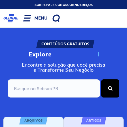
SOBRE
FALE CONOSCO
ENDEREÇOS
MENU
CONTEÚDOS GRATUITOS
Explore
N
o
s
s
o
s
A
Encontre a solução que você precisa
e Transforme Seu Negócio
ARQUIVOS
ARTIGOS