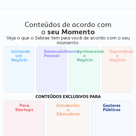
Conteúdos de acordo com
o
seu Momento
Veja o que o Sebrae tem para você de acordo com o seu
momento:
Iniciando
Desenvolvimento
Aprimorando
Expandindo
um
Pessoal
o
o
Negócio
Negócio
Negócio
CONTEÚDOS EXCLUSIVOS PARA
Para
Estudantes
Gestores
Startups
e
Públicos
Educadores