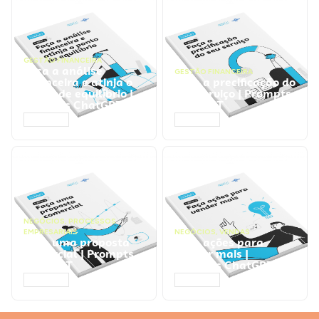
GESTÃO FINANCEIRA
Faça a análise
GESTÃO FINANCEIRA
financeira e atinja o
Faça a precificação do
ponto de equilíbrio |
seu serviço | Prompts
Prompts ChatGPT
ChatGPT
ACESSAR
ACESSAR
NEGÓCIOS
,
PROCESSOS
EMPRESARIAIS
NEGÓCIOS
,
VENDAS
Faça uma proposta
Faça ações para
comercial | Prompts
vender mais |
ChatGPT
Prompts ChatGPT
ACESSAR
ACESSAR