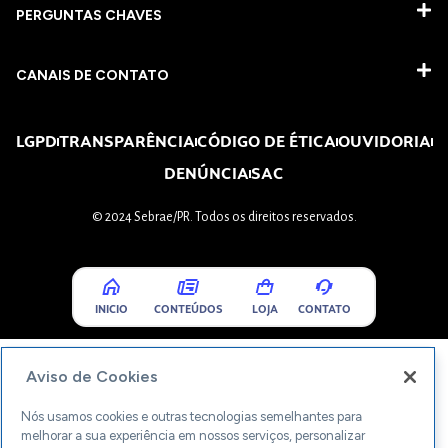
PERGUNTAS CHAVES​
CANAIS DE CONTATO
LGPD
TRANSPARÊNCIA
CÓDIGO DE ÉTICA
OUVIDORIA
DENÚNCIA
SAC
© 2024 Sebrae/PR. Todos os direitos reservados.
INICIO
CONTEÚDOS
LOJA
CONTATO
Aviso de Cookies
Nós usamos cookies e outras tecnologias semelhantes para
melhorar a sua experiência em nossos serviços, personalizar