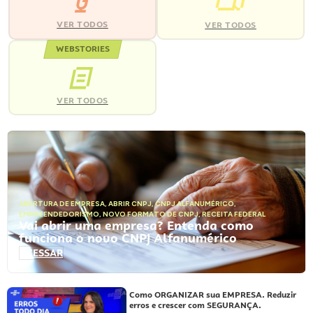
VER TODOS
VER TODOS
WEBSTORIES
VER TODOS
ABERTURA DE EMPRESA
,
ABRIR CNPJ
,
CNPJ ALFANUMÉRICO
,
EMPREENDEDORISMO
,
NOVO FORMATO DE CNPJ
,
RECEITA FEDERAL
Vai abrir uma empresa? Entenda como
funciona o novo CNPJ Alfanumérico
ACESSAR
Como ORGANIZAR sua EMPRESA. Reduzir
erros e crescer com SEGURANÇA.