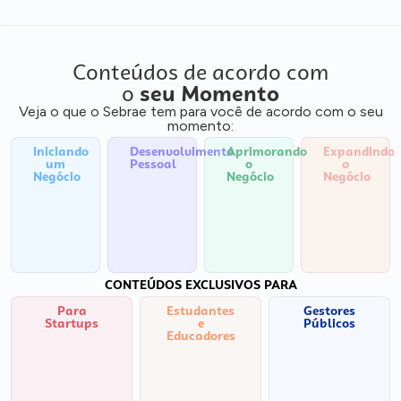
Conteúdos de acordo com
o
seu Momento
Veja o que o Sebrae tem para você de acordo com o seu
momento:
Iniciando
Desenvolvimento
Aprimorando
Expandindo
um
Pessoal
o
o
Negócio
Negócio
Negócio
CONTEÚDOS EXCLUSIVOS PARA
Para
Estudantes
Gestores
Startups
e
Públicos
Educadores