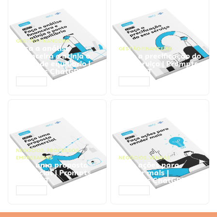
GESTÃO FINANCEIRA
Faça a análise
GESTÃO FINANCEIRA
financeira e atinja o
Faça a precificação do
ponto de equilíbrio |
seu serviço | Prompts
Prompts ChatGPT
ChatGPT
ACESSAR
ACESSAR
NEGÓCIOS
,
PROCESSOS
EMPRESARIAIS
NEGÓCIOS
,
VENDAS
Faça uma proposta
Faça ações para
comercial | Prompts
vender mais |
ChatGPT
Prompts ChatGPT
ACESSAR
ACESSAR