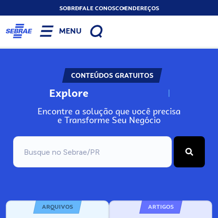
SOBRE
FALE CONOSCO
ENDEREÇOS
MENU
CONTEÚDOS GRATUITOS
Explore
N
o
s
s
o
s
A
Encontre a solução que você precisa
e Transforme Seu Negócio
ARQUIVOS
ARTIGOS