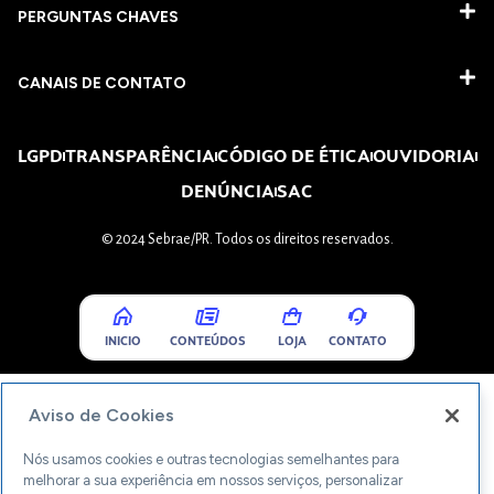
PERGUNTAS CHAVES​
CANAIS DE CONTATO
LGPD
TRANSPARÊNCIA
CÓDIGO DE ÉTICA
OUVIDORIA
DENÚNCIA
SAC
© 2024 Sebrae/PR. Todos os direitos reservados.
INICIO
CONTEÚDOS
LOJA
CONTATO
Aviso de Cookies
Nós usamos cookies e outras tecnologias semelhantes para
melhorar a sua experiência em nossos serviços, personalizar