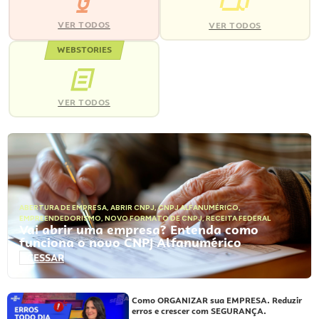
VER TODOS
VER TODOS
WEBSTORIES
VER TODOS
ABERTURA DE EMPRESA
,
ABRIR CNPJ
,
CNPJ ALFANUMÉRICO
,
EMPREENDEDORISMO
,
NOVO FORMATO DE CNPJ
,
RECEITA FEDERAL
Vai abrir uma empresa? Entenda como
funciona o novo CNPJ Alfanumérico
ACESSAR
Como ORGANIZAR sua EMPRESA. Reduzir
erros e crescer com SEGURANÇA.