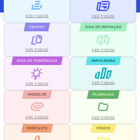
VER TODOS
VER TODOS
EBOOKS
GUIA DE INOVAÇÃO
VER TODOS
VER TODOS
GUIA DE TENDÊNCIAS
IMPULSIONA
VER TODOS
VER TODOS
MODELOS
PLANILHAS
VER TODOS
VER TODOS
PODCASTS
VÍDEOS