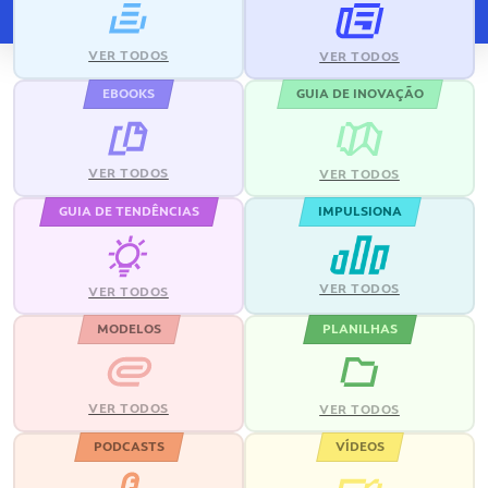
VER TODOS
VER TODOS
EBOOKS
GUIA DE INOVAÇÃO
VER TODOS
VER TODOS
GUIA DE TENDÊNCIAS
IMPULSIONA
VER TODOS
VER TODOS
MODELOS
PLANILHAS
VER TODOS
VER TODOS
PODCASTS
VÍDEOS