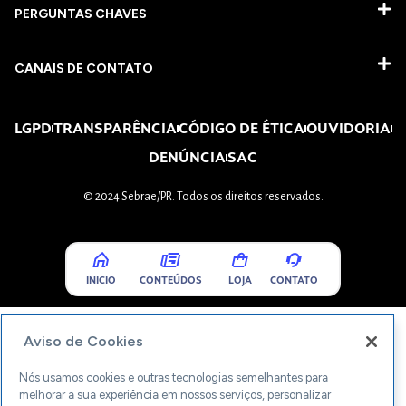
PERGUNTAS CHAVES​
CANAIS DE CONTATO
LGPD
TRANSPARÊNCIA
CÓDIGO DE ÉTICA
OUVIDORIA
DENÚNCIA
SAC
© 2024 Sebrae/PR. Todos os direitos reservados.
INICIO
CONTEÚDOS
LOJA
CONTATO
Aviso de Cookies
Nós usamos cookies e outras tecnologias semelhantes para
melhorar a sua experiência em nossos serviços, personalizar