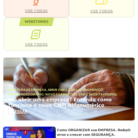
VER TODOS
VER TODOS
WEBSTORIES
VER TODOS
ABERTURA DE EMPRESA
,
ABRIR CNPJ
,
CNPJ ALFANUMÉRICO
,
EMPREENDEDORISMO
,
NOVO FORMATO DE CNPJ
,
RECEITA FEDERAL
Vai abrir uma empresa? Entenda como
funciona o novo CNPJ Alfanumérico
ACESSAR
Como ORGANIZAR sua EMPRESA. Reduzir
erros e crescer com SEGURANÇA.