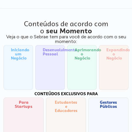
Conteúdos de acordo com
o
seu Momento
Veja o que o Sebrae tem para você de acordo com o seu
momento:
Iniciando
Desenvolvimento
Aprimorando
Expandindo
um
Pessoal
o
o
Negócio
Negócio
Negócio
CONTEÚDOS EXCLUSIVOS PARA
Para
Estudantes
Gestores
Startups
e
Públicos
Educadores