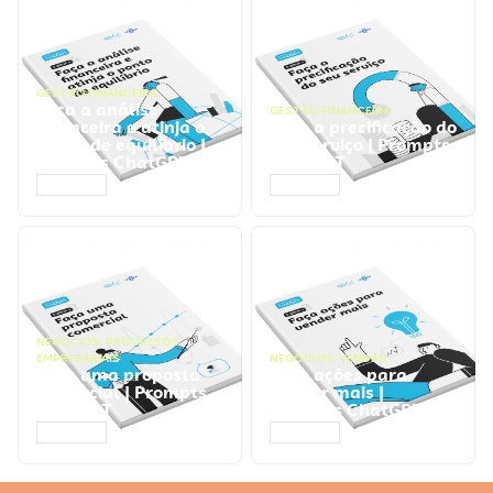
GESTÃO FINANCEIRA
Faça a análise
GESTÃO FINANCEIRA
financeira e atinja o
Faça a precificação do
ponto de equilíbrio |
seu serviço | Prompts
Prompts ChatGPT
ChatGPT
ACESSAR
ACESSAR
NEGÓCIOS
,
PROCESSOS
EMPRESARIAIS
NEGÓCIOS
,
VENDAS
Faça uma proposta
Faça ações para
comercial | Prompts
vender mais |
ChatGPT
Prompts ChatGPT
ACESSAR
ACESSAR