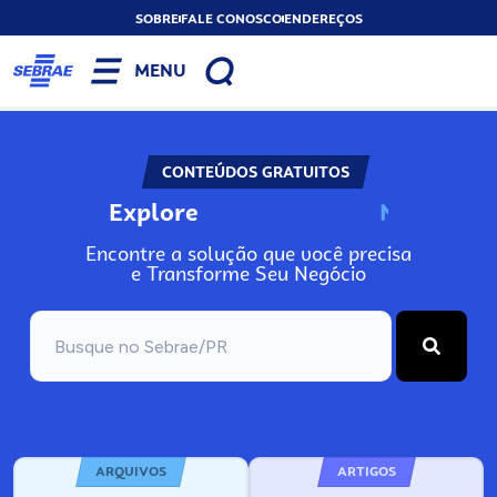
SOBRE
FALE CONOSCO
ENDEREÇOS
MENU
CONTEÚDOS GRATUITOS
Explore
N
o
s
s
o
s
A
Encontre a solução que você precisa
e Transforme Seu Negócio
ARQUIVOS
ARTIGOS