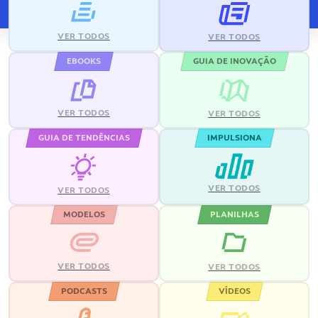
VER TODOS
VER TODOS
EBOOKS
GUIA DE INOVAÇÃO
VER TODOS
VER TODOS
GUIA DE TENDÊNCIAS
IMPULSIONA
VER TODOS
VER TODOS
MODELOS
PLANILHAS
VER TODOS
VER TODOS
PODCASTS
VÍDEOS