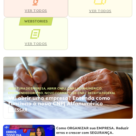
VER TODOS
VER TODOS
WEBSTORIES
VER TODOS
ABERTURA DE EMPRESA
,
ABRIR CNPJ
,
CNPJ ALFANUMÉRICO
,
EMPREENDEDORISMO
,
NOVO FORMATO DE CNPJ
,
RECEITA FEDERAL
Vai abrir uma empresa? Entenda como
funciona o novo CNPJ Alfanumérico
ACESSAR
Como ORGANIZAR sua EMPRESA. Reduzir
erros e crescer com SEGURANÇA.