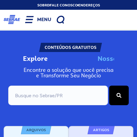
SOBRE
FALE CONOSCO
ENDEREÇOS
MENU
CONTEÚDOS GRATUITOS
Explore
N
o
s
s
o
s
A
Encontre a solução que você precisa
e Transforme Seu Negócio
ARQUIVOS
ARTIGOS