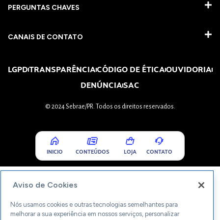
PERGUNTAS CHAVES​
CANAIS DE CONTATO
LGPD
TRANSPARÊNCIA
CÓDIGO DE ÉTICA
OUVIDORIA
DENÚNCIA
SAC
© 2024 Sebrae/PR. Todos os direitos reservados.
INICIO
CONTEÚDOS
LOJA
CONTATO
Aviso de Cookies
Nós usamos cookies e outras tecnologias semelhantes para
melhorar a sua experiência em nossos serviços, personalizar