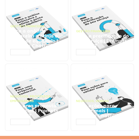
GESTÃO FINANCEIRA
Faça a análise
GESTÃO FINANCEIRA
financeira e atinja o
Faça a precificação do
ponto de equilíbrio |
seu serviço | Prompts
Prompts ChatGPT
ChatGPT
ACESSAR
ACESSAR
NEGÓCIOS
,
PROCESSOS
EMPRESARIAIS
NEGÓCIOS
,
VENDAS
Faça uma proposta
Faça ações para
comercial | Prompts
vender mais |
ChatGPT
Prompts ChatGPT
ACESSAR
ACESSAR