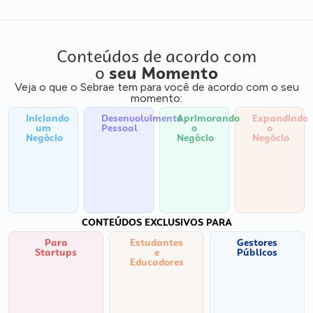
Conteúdos de acordo com
o
seu Momento
Veja o que o Sebrae tem para você de acordo com o seu
momento:
Iniciando
Desenvolvimento
Aprimorando
Expandindo
um
Pessoal
o
o
Negócio
Negócio
Negócio
CONTEÚDOS EXCLUSIVOS PARA
Para
Estudantes
Gestores
Startups
e
Públicos
Educadores