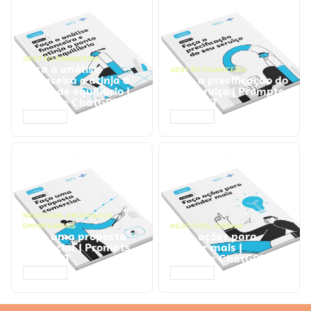
GESTÃO FINANCEIRA
Faça a análise
GESTÃO FINANCEIRA
financeira e atinja o
Faça a precificação do
ponto de equilíbrio |
seu serviço | Prompts
Prompts ChatGPT
ChatGPT
ACESSAR
ACESSAR
NEGÓCIOS
,
PROCESSOS
EMPRESARIAIS
NEGÓCIOS
,
VENDAS
Faça uma proposta
Faça ações para
comercial | Prompts
vender mais |
ChatGPT
Prompts ChatGPT
ACESSAR
ACESSAR