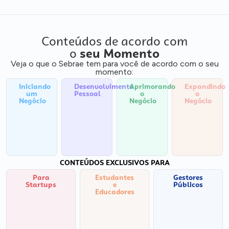
Conteúdos de acordo com
o
seu Momento
Veja o que o Sebrae tem para você de acordo com o seu
momento:
Iniciando
Desenvolvimento
Aprimorando
Expandindo
um
Pessoal
o
o
Negócio
Negócio
Negócio
CONTEÚDOS EXCLUSIVOS PARA
Para
Estudantes
Gestores
Startups
e
Públicos
Educadores