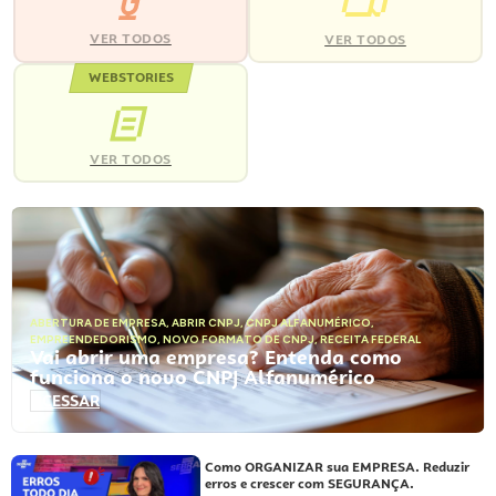
VER TODOS
VER TODOS
WEBSTORIES
VER TODOS
ABERTURA DE EMPRESA
,
ABRIR CNPJ
,
CNPJ ALFANUMÉRICO
,
EMPREENDEDORISMO
,
NOVO FORMATO DE CNPJ
,
RECEITA FEDERAL
Vai abrir uma empresa? Entenda como
funciona o novo CNPJ Alfanumérico
ACESSAR
Como ORGANIZAR sua EMPRESA. Reduzir
erros e crescer com SEGURANÇA.