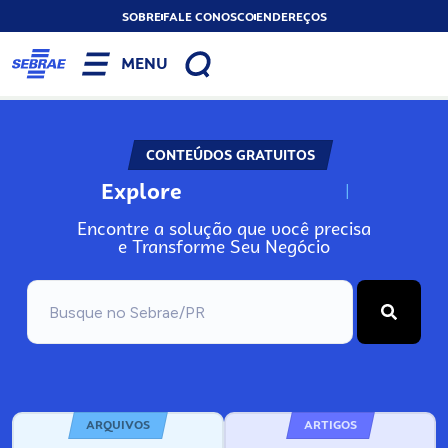
SOBRE
FALE CONOSCO
ENDEREÇOS
MENU
CONTEÚDOS GRATUITOS
Explore
N
o
s
s
o
s
A
Encontre a solução que você precisa
e Transforme Seu Negócio
ARQUIVOS
ARTIGOS