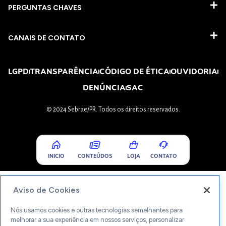
PERGUNTAS CHAVES​
CANAIS DE CONTATO
LGPD
TRANSPARÊNCIA
CÓDIGO DE ÉTICA
OUVIDORIA
DENÚNCIA
SAC
© 2024 Sebrae/PR. Todos os direitos reservados.
INICIO
CONTEÚDOS
LOJA
CONTATO
Aviso de Cookies
Nós usamos cookies e outras tecnologias semelhantes para
melhorar a sua experiência em nossos serviços, personalizar