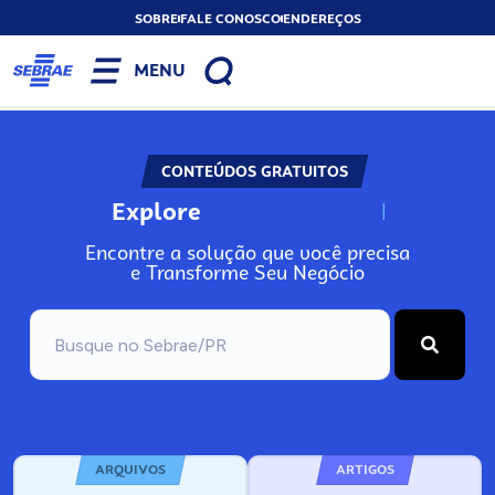
SOBRE
FALE CONOSCO
ENDEREÇOS
MENU
CONTEÚDOS GRATUITOS
Explore
N
o
s
s
o
s
A
Encontre a solução que você precisa
e Transforme Seu Negócio
ARQUIVOS
ARTIGOS