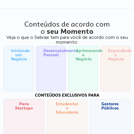
Conteúdos de acordo com
o
seu Momento
Veja o que o Sebrae tem para você de acordo com o seu
momento:
Iniciando
Desenvolvimento
Aprimorando
Expandindo
um
Pessoal
o
o
Negócio
Negócio
Negócio
CONTEÚDOS EXCLUSIVOS PARA
Para
Estudantes
Gestores
Startups
e
Públicos
Educadores