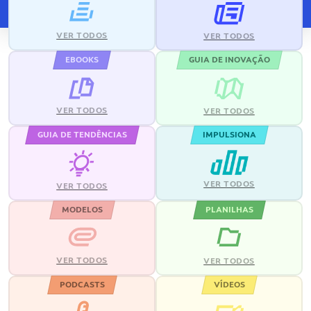
VER TODOS
VER TODOS
EBOOKS
GUIA DE INOVAÇÃO
VER TODOS
VER TODOS
GUIA DE TENDÊNCIAS
IMPULSIONA
VER TODOS
VER TODOS
MODELOS
PLANILHAS
VER TODOS
VER TODOS
PODCASTS
VÍDEOS