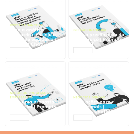
GESTÃO FINANCEIRA
Faça a análise
GESTÃO FINANCEIRA
financeira e atinja o
Faça a precificação do
ponto de equilíbrio |
seu serviço | Prompts
Prompts ChatGPT
ChatGPT
ACESSAR
ACESSAR
NEGÓCIOS
,
PROCESSOS
EMPRESARIAIS
NEGÓCIOS
,
VENDAS
Faça uma proposta
Faça ações para
comercial | Prompts
vender mais |
ChatGPT
Prompts ChatGPT
ACESSAR
ACESSAR