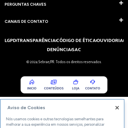
PERGUNTAS CHAVES​
CANAIS DE CONTATO
LGPD
TRANSPARÊNCIA
CÓDIGO DE ÉTICA
OUVIDORIA
DENÚNCIA
SAC
© 2024 Sebrae/PR. Todos os direitos reservados.
INICIO
CONTEÚDOS
LOJA
CONTATO
Aviso de Cookies
Nós usamos cookies e outras tecnologias semelhantes para
melhorar a sua experiência em nossos serviços, personalizar