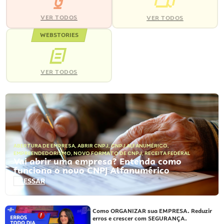
VER TODOS
VER TODOS
WEBSTORIES
VER TODOS
ABERTURA DE EMPRESA
,
ABRIR CNPJ
,
CNPJ ALFANUMÉRICO
,
EMPREENDEDORISMO
,
NOVO FORMATO DE CNPJ
,
RECEITA FEDERAL
Vai abrir uma empresa? Entenda como
funciona o novo CNPJ Alfanumérico
ACESSAR
Como ORGANIZAR sua EMPRESA. Reduzir
erros e crescer com SEGURANÇA.