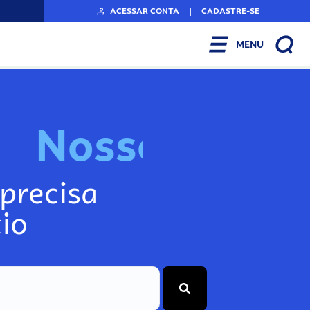
ACESSAR CONTA
|
CADASTRE-SE
MENU
N
o
s
s
o
s
I
n
f
o
precisa
io