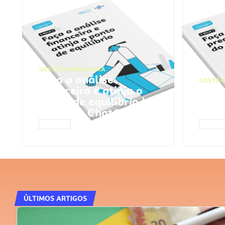
GESTÃO FINANCEIRA
Faça a análise
GESTÃO
financeira e atinja o
Faça
ponto de equilíbrio |
seu 
Prompts ChatGPT
Cha
ACESSAR
ACESS
ÚLTIMOS ARTIGOS