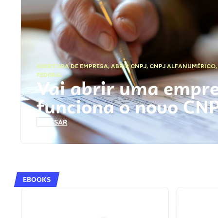
ABERTURA DE EMPRESA
,
ABRIR CNPJ
,
CNPJ ALFANUMÉRICO
FEDERAL
Vai abrir uma empr
funciona o novo CN
ACESSAR
EBOOKS