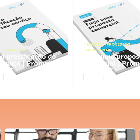
NEGÓCIOS
,
PROCESSOS
 FINANCEIRA
EMPRESARIAIS
 a precificação do
Faça uma propos
serviço | Prompts
comercial | Prom
tGPT
ChatGPT
AR
ACESSAR