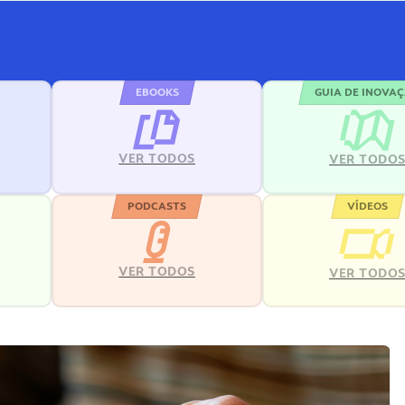
EBOOKS
GUIA DE INOVA
VER TODOS
VER TODO
PODCASTS
VÍDEOS
VER TODOS
VER TODO