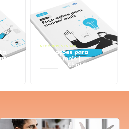
NEGÓCIOS
,
VENDAS
ta
Faça ações para
pts
vender mais |
Prompts ChatGPT
ACESSAR