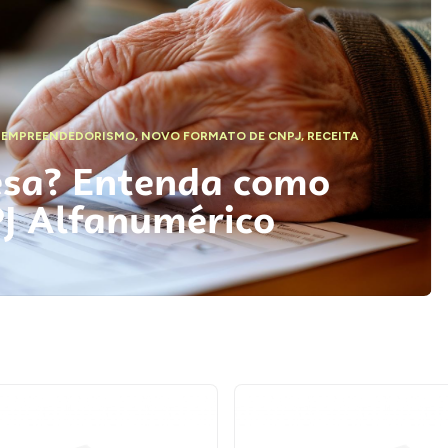
,
EMPREENDEDORISMO
,
NOVO FORMATO DE CNPJ
,
RECEITA
esa? Entenda como
PJ Alfanumérico