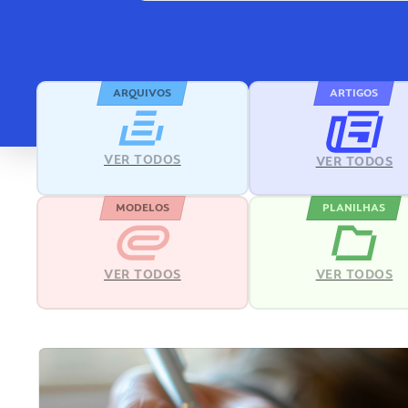
ARQUIVOS
ARTIGOS
VER TODOS
VER TODOS
MODELOS
PLANILHAS
VER TODOS
VER TODOS