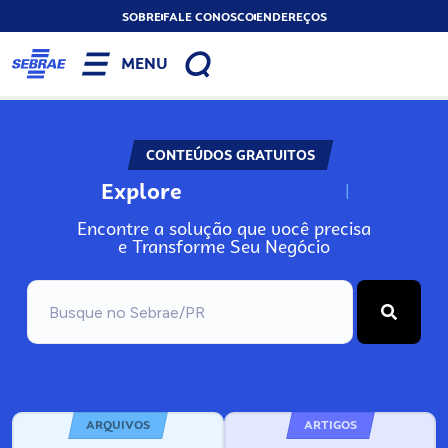
SOBRE
FALE CONOSCO
ENDEREÇOS
MENU
CONTEÚDOS GRATUITOS
Explore
N
o
s
s
o
s
A
Encontre a solução que você precisa
e Transforme Seu Negócio
ARQUIVOS
ARTIGOS