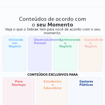
Conteúdos de acordo com
o
seu Momento
Veja o que o Sebrae tem para você de acordo com o seu
momento:
Iniciando
Desenvolvimento
Aprimorando
Expandindo
um
Pessoal
o
o
Negócio
Negócio
Negócio
CONTEÚDOS EXCLUSIVOS PARA
Para
Estudantes
Gestores
Startups
e
Públicos
Educadores