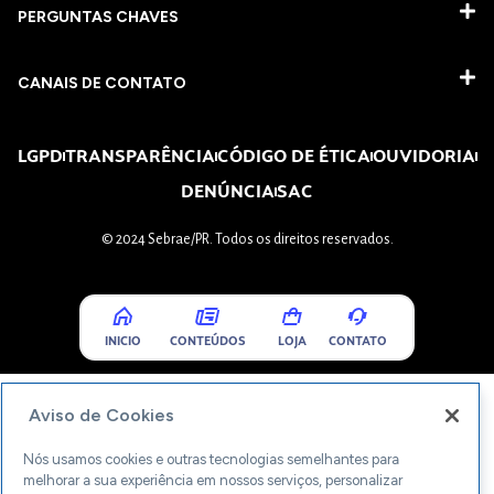
PERGUNTAS CHAVES​
CANAIS DE CONTATO
LGPD
TRANSPARÊNCIA
CÓDIGO DE ÉTICA
OUVIDORIA
DENÚNCIA
SAC
© 2024 Sebrae/PR. Todos os direitos reservados.
INICIO
CONTEÚDOS
LOJA
CONTATO
Aviso de Cookies
Nós usamos cookies e outras tecnologias semelhantes para
melhorar a sua experiência em nossos serviços, personalizar