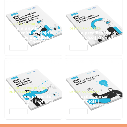
GESTÃO FINANCEIRA
Faça a análise
GESTÃO FINANCEIRA
financeira e atinja o
Faça a precificação do
ponto de equilíbrio |
seu serviço | Prompts
Prompts ChatGPT
ChatGPT
ACESSAR
ACESSAR
NEGÓCIOS
,
PROCESSOS
EMPRESARIAIS
NEGÓCIOS
,
VENDAS
Faça uma proposta
Faça ações para
comercial | Prompts
vender mais |
ChatGPT
Prompts ChatGPT
ACESSAR
ACESSAR