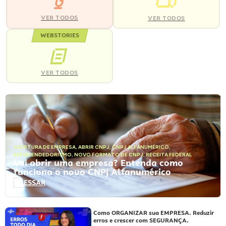
VER TODOS
VER TODOS
WEBSTORIES
VER TODOS
ABERTURA DE EMPRESA
,
ABRIR CNPJ
,
CNPJ ALFANUMÉRICO
,
EMPREENDEDORISMO
,
NOVO FORMATO DE CNPJ
,
RECEITA FEDERAL
Vai abrir uma empresa? Entenda como
funciona o novo CNPJ Alfanumérico
ACESSAR
Como ORGANIZAR sua EMPRESA. Reduzir
erros e crescer com SEGURANÇA.