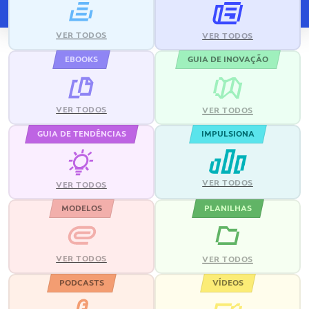
VER TODOS
VER TODOS
EBOOKS
GUIA DE INOVAÇÃO
VER TODOS
VER TODOS
GUIA DE TENDÊNCIAS
IMPULSIONA
VER TODOS
VER TODOS
MODELOS
PLANILHAS
VER TODOS
VER TODOS
PODCASTS
VÍDEOS