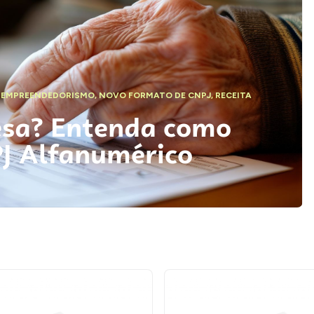
,
EMPREENDEDORISMO
,
NOVO FORMATO DE CNPJ
,
RECEITA
esa? Entenda como
PJ Alfanumérico