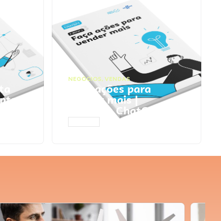
NEGÓCIOS
,
VENDAS
ta
Faça ações para
pts
vender mais |
Prompts ChatGPT
ACESSAR