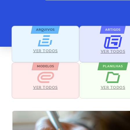
ARQUIVOS
ARTIGOS
VER TODOS
VER TODOS
MODELOS
PLANILHAS
VER TODOS
VER TODOS