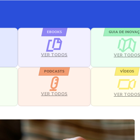
EBOOKS
GUIA DE INOVA
VER TODOS
VER TODO
PODCASTS
VÍDEOS
VER TODOS
VER TODO