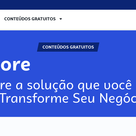
CONTEÚDOS GRATUITOS
CONTEÚDOS GRATUITOS
lore
re a solução que você 
 Transforme Seu Negóc