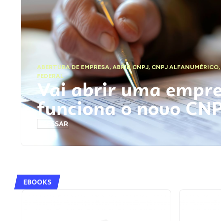
ABERTURA DE EMPRESA
,
ABRIR CNPJ
,
CNPJ ALFANUMÉRICO
FEDERAL
Vai abrir uma empr
funciona o novo CN
ACESSAR
EBOOKS