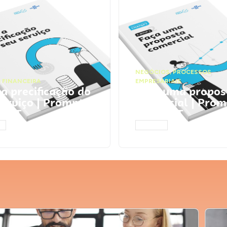
NEGÓCIOS
,
PROCESSOS
 FINANCEIRA
EMPRESARIAIS
 a precificação do
Faça uma propos
serviço | Prompts
comercial | Prom
tGPT
ChatGPT
AR
ACESSAR