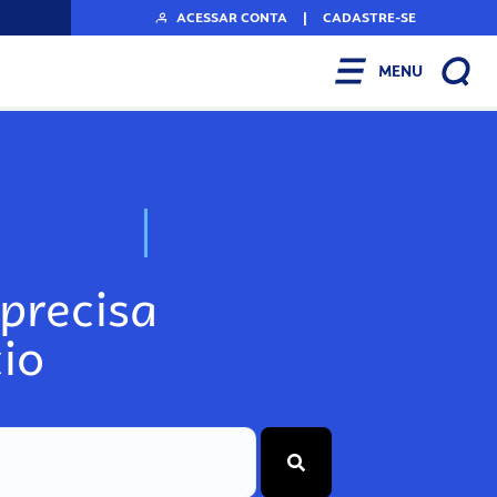
ACESSAR CONTA
|
CADASTRE-SE
MENU
N
o
s
s
o
s
A
r
precisa
io