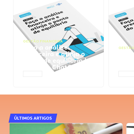
GESTÃO FINANCEIRA
Faça a análise
GESTÃO
financeira e atinja o
Faça
ponto de equilíbrio |
seu 
Prompts ChatGPT
Cha
ACESSAR
ACESS
ÚLTIMOS ARTIGOS