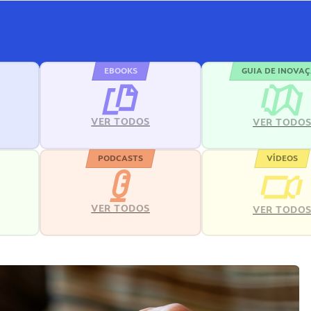
EBOOKS
GUIA DE INOVA
VER TODOS
VER TODO
PODCASTS
VÍDEOS
VER TODOS
VER TODO