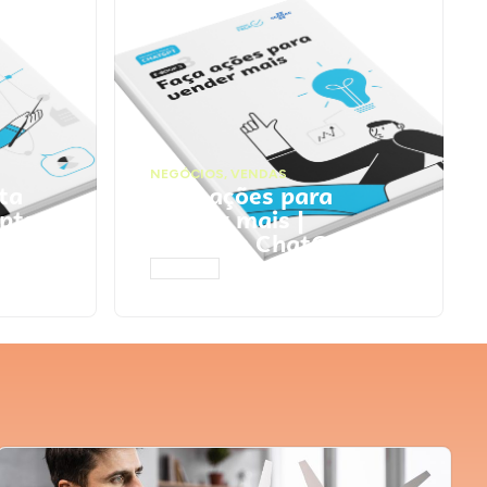
NEGÓCIOS
,
VENDAS
ta
Faça ações para
pts
vender mais |
Prompts ChatGPT
ACESSAR