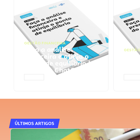
GESTÃO FINANCEIRA
Faça a análise
GESTÃO
financeira e atinja o
Faça
ponto de equilíbrio |
seu 
Prompts ChatGPT
Cha
ACESSAR
ACESS
ÚLTIMOS ARTIGOS