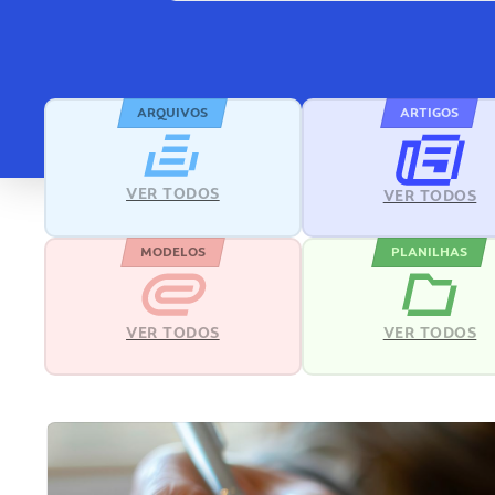
ARQUIVOS
ARTIGOS
VER TODOS
VER TODOS
MODELOS
PLANILHAS
VER TODOS
VER TODOS