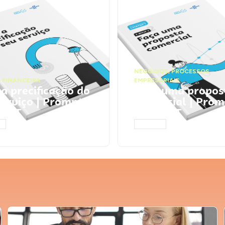
NEGÓCIOS
,
PROCESSOS
 FINANCEIRA
EMPRESARIAIS
 a precificação do
Faça uma propos
serviço | Prompts
comercial | Prom
tGPT
ChatGPT
AR
ACESSAR