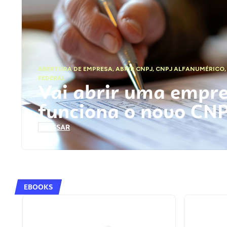
ABERTURA DE EMPRESA
,
ABRIR CNPJ
,
CNPJ ALFANUMÉRICO
FEDERAL
Vai abrir uma empr
funciona o novo CN
ACESSAR
EBOOKS