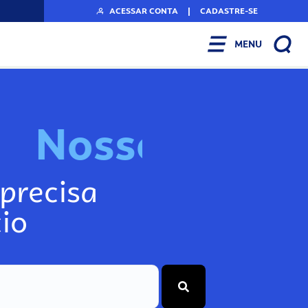
ACESSAR CONTA
|
CADASTRE-SE
MENU
N
o
s
s
o
s
I
n
f
o
g
precisa
io