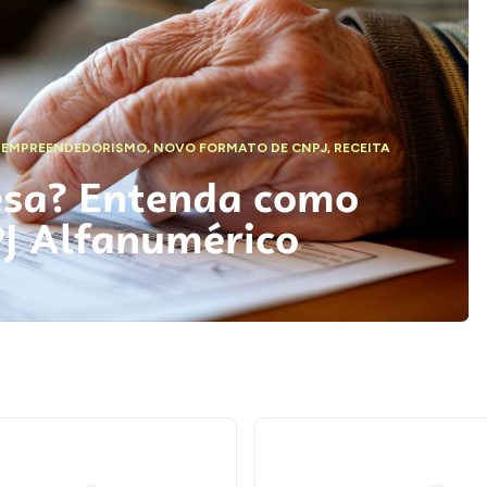
,
EMPREENDEDORISMO
,
NOVO FORMATO DE CNPJ
,
RECEITA
esa? Entenda como
PJ Alfanumérico