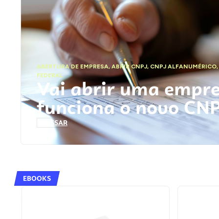
ABERTURA DE EMPRESA
,
ABRIR CNPJ
,
CNPJ ALFANUMÉRICO
FEDERAL
Vai abrir uma empr
funciona o novo CN
ACESSAR
EBOOKS