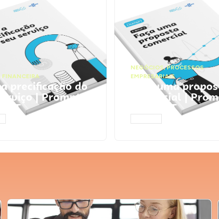
NEGÓCIOS
,
PROCESSOS
 FINANCEIRA
EMPRESARIAIS
 a precificação do
Faça uma propos
serviço | Prompts
comercial | Prom
tGPT
ChatGPT
AR
ACESSAR