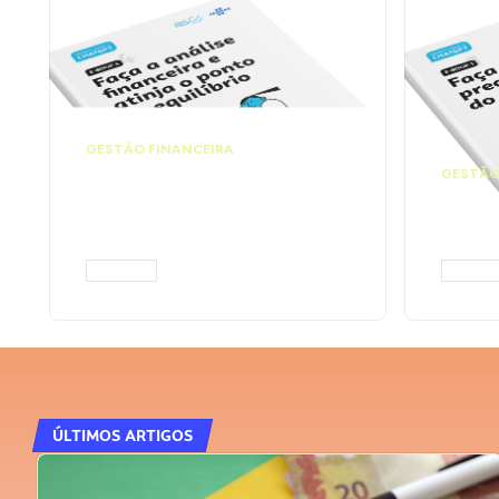
GESTÃO FINANCEIRA
Faça a análise
GESTÃO
financeira e atinja o
Faça
ponto de equilíbrio |
seu 
Prompts ChatGPT
Cha
ACESSAR
ACESS
ÚLTIMOS ARTIGOS