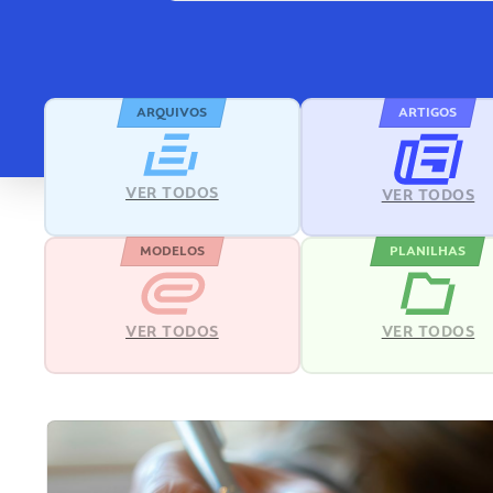
ARQUIVOS
ARTIGOS
VER TODOS
VER TODOS
MODELOS
PLANILHAS
VER TODOS
VER TODOS