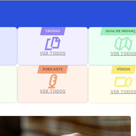
EBOOKS
GUIA DE INOVA
VER TODOS
VER TODO
PODCASTS
VÍDEOS
VER TODOS
VER TODO