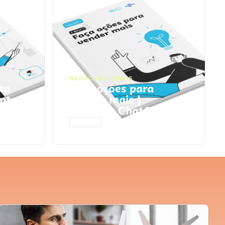
NEGÓCIOS
,
VENDAS
ta
Faça ações para
pts
vender mais |
Prompts ChatGPT
ACESSAR