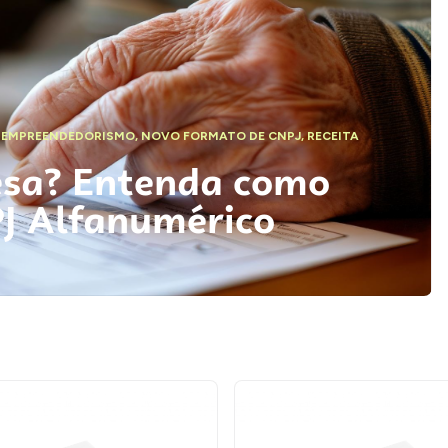
,
EMPREENDEDORISMO
,
NOVO FORMATO DE CNPJ
,
RECEITA
esa? Entenda como
PJ Alfanumérico