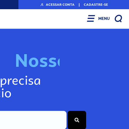
ACESSAR CONTA
|
CADASTRE-SE
MENU
N
o
s
s
o
s
I
n
f
o
g
precisa
io