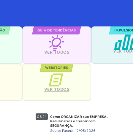
ÇÃO
GUIA DE TENDÊNCIAS
IMPULSIO
VER TOD
S
VER TODOS
WEBSTORIES
VER TODOS
S
Como ORGANIZAR sua EMPRESA.
06:24
Reduzir erros e crescer com
SEGURANÇA.
Sebrae Paraná
12/05/2026