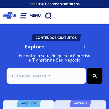
SOBRE
FALE CONOSCO
ENDEREÇOS
MENU
CONTEÚDOS GRATUITOS
Explore
N
o
s
s
o
s
A
Encontre a solução que você precisa
e Transforme Seu Negócio
ARQUIVOS
ARTIGOS