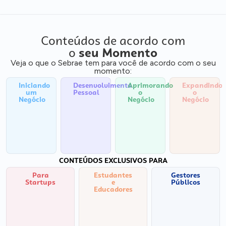
Conteúdos de acordo com
o
seu Momento
Veja o que o Sebrae tem para você de acordo com o seu
momento:
Iniciando
Desenvolvimento
Aprimorando
Expandindo
um
Pessoal
o
o
Negócio
Negócio
Negócio
CONTEÚDOS EXCLUSIVOS PARA
Para
Estudantes
Gestores
Startups
e
Públicos
Educadores