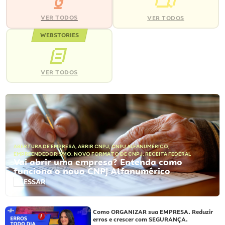
VER TODOS
VER TODOS
WEBSTORIES
VER TODOS
ABERTURA DE EMPRESA
,
ABRIR CNPJ
,
CNPJ ALFANUMÉRICO
,
EMPREENDEDORISMO
,
NOVO FORMATO DE CNPJ
,
RECEITA FEDERAL
Vai abrir uma empresa? Entenda como
funciona o novo CNPJ Alfanumérico
ACESSAR
Como ORGANIZAR sua EMPRESA. Reduzir
erros e crescer com SEGURANÇA.