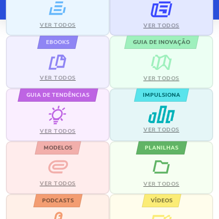
VER TODOS
VER TODOS
EBOOKS
GUIA DE INOVAÇÃO
VER TODOS
VER TODOS
GUIA DE TENDÊNCIAS
IMPULSIONA
VER TODOS
VER TODOS
MODELOS
PLANILHAS
VER TODOS
VER TODOS
PODCASTS
VÍDEOS