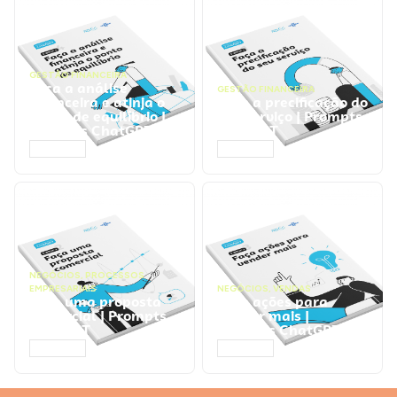
GESTÃO FINANCEIRA
Faça a análise
GESTÃO FINANCEIRA
financeira e atinja o
Faça a precificação do
ponto de equilíbrio |
seu serviço | Prompts
Prompts ChatGPT
ChatGPT
ACESSAR
ACESSAR
NEGÓCIOS
,
PROCESSOS
EMPRESARIAIS
NEGÓCIOS
,
VENDAS
Faça uma proposta
Faça ações para
comercial | Prompts
vender mais |
ChatGPT
Prompts ChatGPT
ACESSAR
ACESSAR