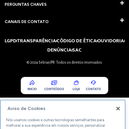
PERGUNTAS CHAVES​
CANAIS DE CONTATO
LGPD
TRANSPARÊNCIA
CÓDIGO DE ÉTICA
OUVIDORIA
DENÚNCIA
SAC
© 2024 Sebrae/PR. Todos os direitos reservados.
INICIO
CONTEÚDOS
LOJA
CONTATO
Aviso de Cookies
Nós usamos cookies e outras tecnologias semelhantes para
melhorar a sua experiência em nossos serviços, personalizar