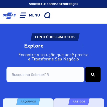
SOBRE
FALE CONOSCO
ENDEREÇOS
MENU
CONTEÚDOS GRATUITOS
Explore
N
o
s
s
o
s
A
Encontre a solução que você precisa
e Transforme Seu Negócio
ARQUIVOS
ARTIGOS