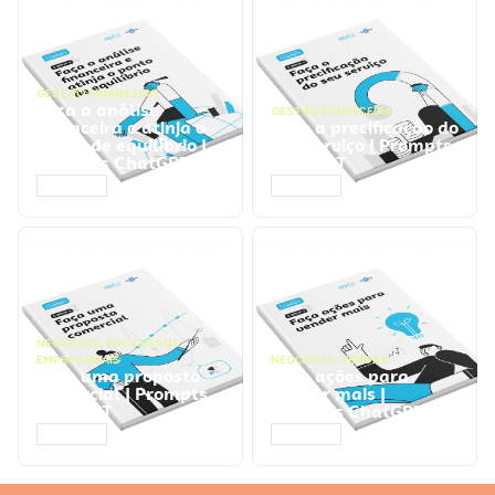
GESTÃO FINANCEIRA
Faça a análise
GESTÃO FINANCEIRA
financeira e atinja o
Faça a precificação do
ponto de equilíbrio |
seu serviço | Prompts
Prompts ChatGPT
ChatGPT
ACESSAR
ACESSAR
NEGÓCIOS
,
PROCESSOS
EMPRESARIAIS
NEGÓCIOS
,
VENDAS
Faça uma proposta
Faça ações para
comercial | Prompts
vender mais |
ChatGPT
Prompts ChatGPT
ACESSAR
ACESSAR