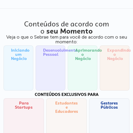
Conteúdos de acordo com
o
seu Momento
Veja o que o Sebrae tem para você de acordo com o seu
momento:
Iniciando
Desenvolvimento
Aprimorando
Expandindo
um
Pessoal
o
o
Negócio
Negócio
Negócio
CONTEÚDOS EXCLUSIVOS PARA
Para
Estudantes
Gestores
Startups
e
Públicos
Educadores