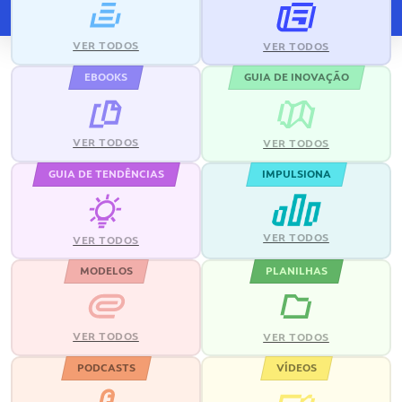
VER TODOS
VER TODOS
EBOOKS
GUIA DE INOVAÇÃO
VER TODOS
VER TODOS
GUIA DE TENDÊNCIAS
IMPULSIONA
VER TODOS
VER TODOS
MODELOS
PLANILHAS
VER TODOS
VER TODOS
PODCASTS
VÍDEOS