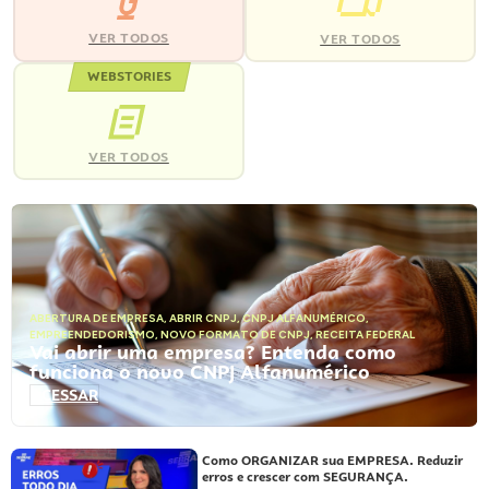
VER TODOS
VER TODOS
WEBSTORIES
VER TODOS
ABERTURA DE EMPRESA
,
ABRIR CNPJ
,
CNPJ ALFANUMÉRICO
,
EMPREENDEDORISMO
,
NOVO FORMATO DE CNPJ
,
RECEITA FEDERAL
Vai abrir uma empresa? Entenda como
funciona o novo CNPJ Alfanumérico
ACESSAR
Como ORGANIZAR sua EMPRESA. Reduzir
erros e crescer com SEGURANÇA.