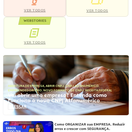
VER TODOS
VER TODOS
WEBSTORIES
VER TODOS
ABERTURA DE EMPRESA
,
ABRIR CNPJ
,
CNPJ ALFANUMÉRICO
,
EMPREENDEDORISMO
,
NOVO FORMATO DE CNPJ
,
RECEITA FEDERAL
Vai abrir uma empresa? Entenda como
funciona o novo CNPJ Alfanumérico
ACESSAR
Como ORGANIZAR sua EMPRESA. Reduzir
erros e crescer com SEGURANÇA.