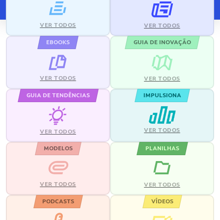
VER TODOS
VER TODOS
EBOOKS
GUIA DE INOVAÇÃO
VER TODOS
VER TODOS
GUIA DE TENDÊNCIAS
IMPULSIONA
VER TODOS
VER TODOS
MODELOS
PLANILHAS
VER TODOS
VER TODOS
PODCASTS
VÍDEOS