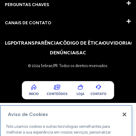
PERGUNTAS CHAVES​
CANAIS DE CONTATO
LGPD
TRANSPARÊNCIA
CÓDIGO DE ÉTICA
OUVIDORIA
DENÚNCIA
SAC
© 2024 Sebrae/PR. Todos os direitos reservados.
INICIO
CONTEÚDOS
LOJA
CONTATO
Aviso de Cookies
Nós usamos cookies e outras tecnologias semelhantes para
melhorar a sua experiência em nossos serviços, personalizar