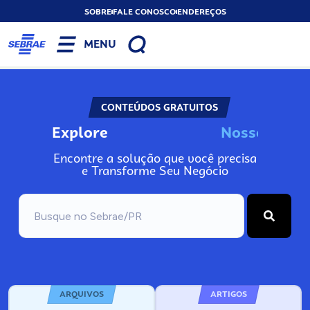
SOBRE
FALE CONOSCO
ENDEREÇOS
MENU
CONTEÚDOS GRATUITOS
Explore
N
o
s
s
o
s
I
n
f
Encontre a solução que você precisa
e Transforme Seu Negócio
ARQUIVOS
ARTIGOS