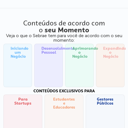
Conteúdos de acordo com
o
seu Momento
Veja o que o Sebrae tem para você de acordo com o seu
momento:
Iniciando
Desenvolvimento
Aprimorando
Expandindo
um
Pessoal
o
o
Negócio
Negócio
Negócio
CONTEÚDOS EXCLUSIVOS PARA
Para
Estudantes
Gestores
Startups
e
Públicos
Educadores