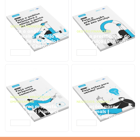
GESTÃO FINANCEIRA
Faça a análise
GESTÃO FINANCEIRA
financeira e atinja o
Faça a precificação do
ponto de equilíbrio |
seu serviço | Prompts
Prompts ChatGPT
ChatGPT
ACESSAR
ACESSAR
NEGÓCIOS
,
PROCESSOS
EMPRESARIAIS
NEGÓCIOS
,
VENDAS
Faça uma proposta
Faça ações para
comercial | Prompts
vender mais |
ChatGPT
Prompts ChatGPT
ACESSAR
ACESSAR