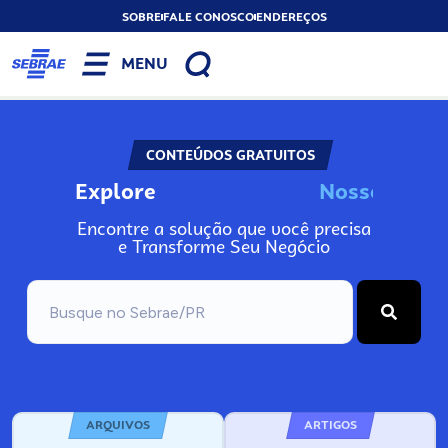
SOBRE
FALE CONOSCO
ENDEREÇOS
MENU
CONTEÚDOS GRATUITOS
Explore
N
o
s
s
o
s
I
n
f
o
Encontre a solução que você precisa
e Transforme Seu Negócio
ARQUIVOS
ARTIGOS