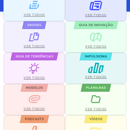
VER TODOS
VER TODOS
EBOOKS
GUIA DE INOVAÇÃO
VER TODOS
VER TODOS
GUIA DE TENDÊNCIAS
IMPULSIONA
VER TODOS
VER TODOS
MODELOS
PLANILHAS
VER TODOS
VER TODOS
PODCASTS
VÍDEOS