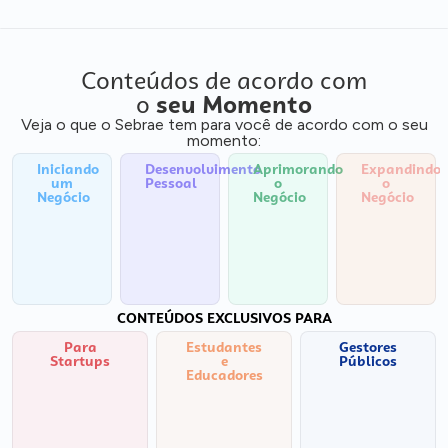
Conteúdos de acordo com
o
seu Momento
Veja o que o Sebrae tem para você de acordo com o seu
momento:
Iniciando
Desenvolvimento
Aprimorando
Expandindo
um
Pessoal
o
o
Negócio
Negócio
Negócio
CONTEÚDOS EXCLUSIVOS PARA
Para
Estudantes
Gestores
Startups
e
Públicos
Educadores