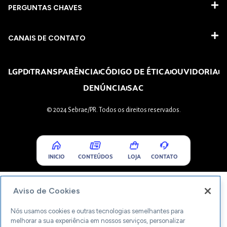
PERGUNTAS CHAVES​
CANAIS DE CONTATO
LGPD
TRANSPARÊNCIA
CÓDIGO DE ÉTICA
OUVIDORIA
DENÚNCIA
SAC
© 2024 Sebrae/PR. Todos os direitos reservados.
INICIO
CONTEÚDOS
LOJA
CONTATO
Aviso de Cookies
Nós usamos cookies e outras tecnologias semelhantes para
melhorar a sua experiência em nossos serviços, personalizar