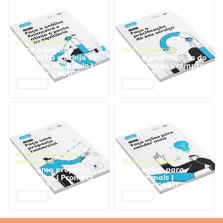
GESTÃO FINANCEIRA
Faça a análise
GESTÃO FINANCEIRA
financeira e atinja o
Faça a precificação do
ponto de equilíbrio |
seu serviço | Prompts
Prompts ChatGPT
ChatGPT
ACESSAR
ACESSAR
NEGÓCIOS
,
PROCESSOS
EMPRESARIAIS
NEGÓCIOS
,
VENDAS
Faça uma proposta
Faça ações para
comercial | Prompts
vender mais |
ChatGPT
Prompts ChatGPT
ACESSAR
ACESSAR