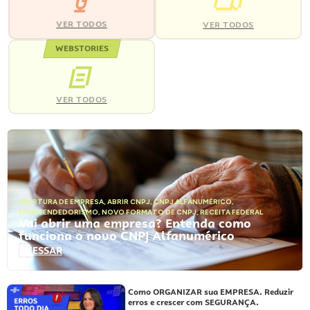
VER TODOS
VER TODOS
WEBSTORIES
VER TODOS
ABERTURA DE EMPRESA
,
ABRIR CNPJ
,
CNPJ ALFANUMÉRICO
,
EMPREENDEDORISMO
,
NOVO FORMATO DE CNPJ
,
RECEITA FEDERAL
Vai abrir uma empresa? Entenda como
funciona o novo CNPJ Alfanumérico
ACESSAR
Como ORGANIZAR sua EMPRESA. Reduzir
erros e crescer com SEGURANÇA.