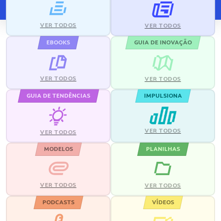
VER TODOS
VER TODOS
EBOOKS
GUIA DE INOVAÇÃO
VER TODOS
VER TODOS
GUIA DE TENDÊNCIAS
IMPULSIONA
VER TODOS
VER TODOS
MODELOS
PLANILHAS
VER TODOS
VER TODOS
PODCASTS
VÍDEOS