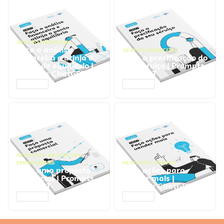
GESTÃO FINANCEIRA
Faça a análise
GESTÃO FINANCEIRA
financeira e atinja o
Faça a precificação do
ponto de equilíbrio |
seu serviço | Prompts
Prompts ChatGPT
ChatGPT
ACESSAR
ACESSAR
NEGÓCIOS
,
PROCESSOS
EMPRESARIAIS
NEGÓCIOS
,
VENDAS
Faça uma proposta
Faça ações para
comercial | Prompts
vender mais |
ChatGPT
Prompts ChatGPT
ACESSAR
ACESSAR