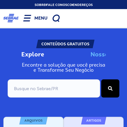
SOBRE
FALE CONOSCO
ENDEREÇOS
MENU
CONTEÚDOS GRATUITOS
Explore
N
o
s
s
o
s
A
n
Encontre a solução que você precisa
e Transforme Seu Negócio
ARQUIVOS
ARTIGOS