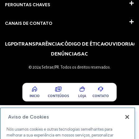
PERGUNTAS CHAVES​
CANAIS DE CONTATO
LGPD
TRANSPARÊNCIA
CÓDIGO DE ÉTICA
OUVIDORIA
DENÚNCIA
SAC
© 2024 Sebrae/PR. Todos os direitos reservados.
INICIO
CONTEÚDOS
LOJA
CONTATO
Aviso de Cookies
Nós usamos cookies e outras tecnologias semelhantes para
melhorar a sua experiência em nossos serviços, personalizar