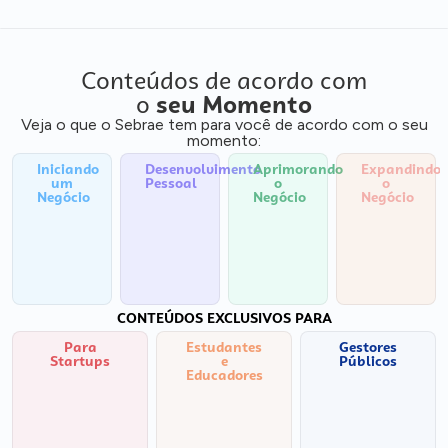
Conteúdos de acordo com
o
seu Momento
Veja o que o Sebrae tem para você de acordo com o seu
momento:
Iniciando
Desenvolvimento
Aprimorando
Expandindo
um
Pessoal
o
o
Negócio
Negócio
Negócio
CONTEÚDOS EXCLUSIVOS PARA
Para
Estudantes
Gestores
Startups
e
Públicos
Educadores