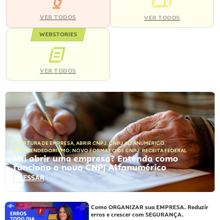
VER TODOS
VER TODOS
WEBSTORIES
VER TODOS
ABERTURA DE EMPRESA
,
ABRIR CNPJ
,
CNPJ ALFANUMÉRICO
,
EMPREENDEDORISMO
,
NOVO FORMATO DE CNPJ
,
RECEITA FEDERAL
Vai abrir uma empresa? Entenda como
funciona o novo CNPJ Alfanumérico
ACESSAR
Como ORGANIZAR sua EMPRESA. Reduzir
erros e crescer com SEGURANÇA.