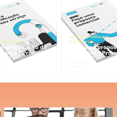
NEGÓCIOS
,
PROCESSOS
 FINANCEIRA
EMPRESARIAIS
 a precificação do
Faça uma propos
serviço | Prompts
comercial | Prom
tGPT
ChatGPT
AR
ACESSAR