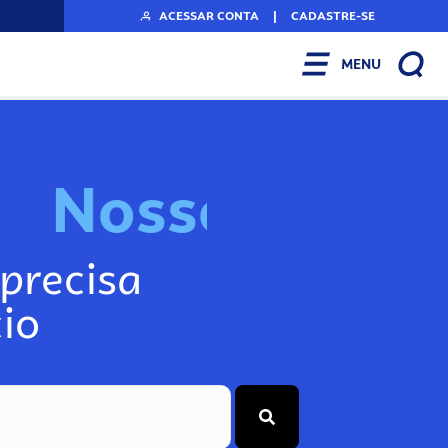
ACESSAR CONTA
|
CADASTRE-SE
MENU
N
o
s
s
o
s
I
n
f
o
g
precisa
io