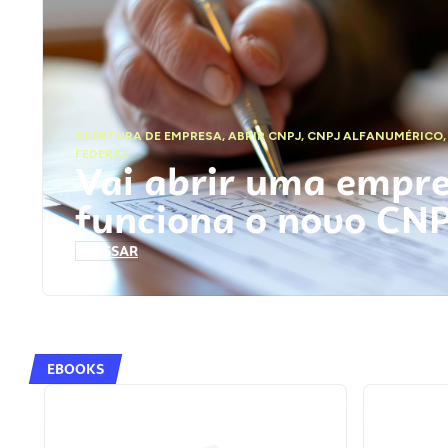
ABERTURA DE EMPRESA
,
ABRIR CNPJ
,
CNPJ ALFANUMÉRICO
FEDERAL
Vai abrir uma empr
funciona o novo CN
ACESSAR
EBOOKS