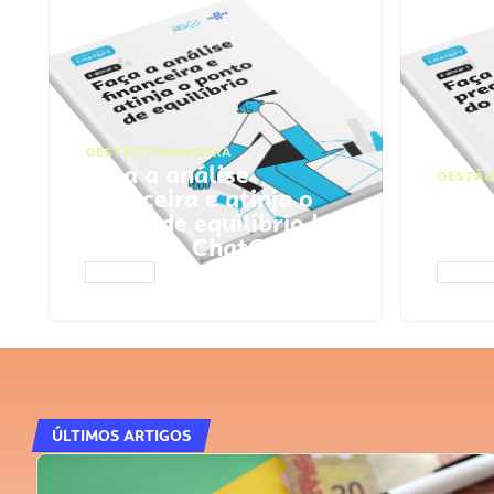
GESTÃO FINANCEIRA
Faça a análise
GESTÃO
financeira e atinja o
Faça
ponto de equilíbrio |
seu 
Prompts ChatGPT
Cha
ACESSAR
ACESS
ÚLTIMOS ARTIGOS