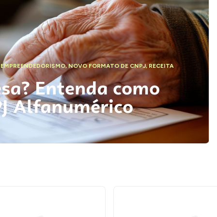
,
EMPREENDEDORISMO
,
NOVO FORMATO DE CNPJ
,
RECEITA
esa? Entenda como
PJ Alfanumérico