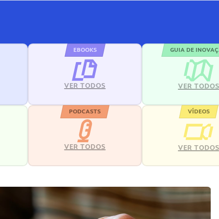
EBOOKS
GUIA DE INOVA
VER TODOS
VER TODO
PODCASTS
VÍDEOS
VER TODOS
VER TODO