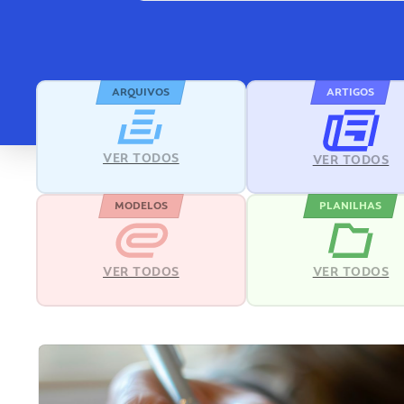
ARQUIVOS
ARTIGOS
VER TODOS
VER TODOS
MODELOS
PLANILHAS
VER TODOS
VER TODOS