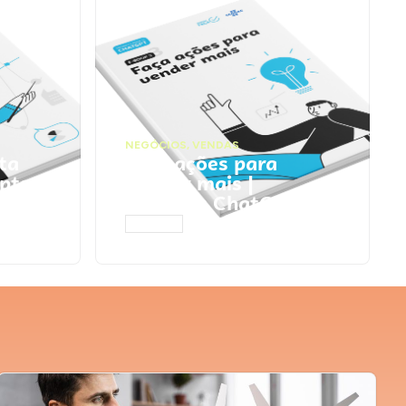
NEGÓCIOS
,
VENDAS
ta
Faça ações para
pts
vender mais |
Prompts ChatGPT
ACESSAR