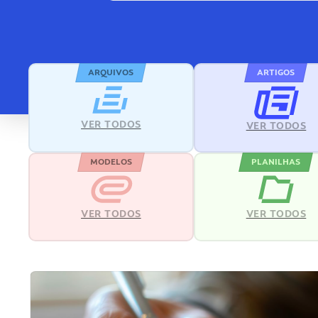
ARQUIVOS
ARTIGOS
VER TODOS
VER TODOS
MODELOS
PLANILHAS
VER TODOS
VER TODOS