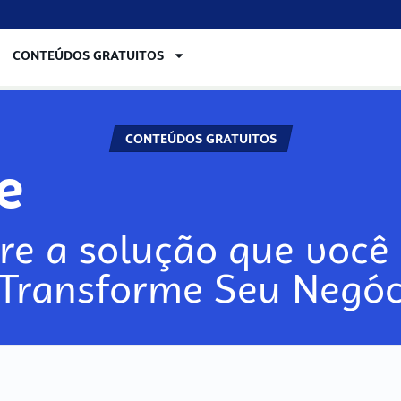
CONTEÚDOS GRATUITOS
CONTEÚDOS GRATUITOS
lore
re a solução que você 
 Transforme Seu Negóc