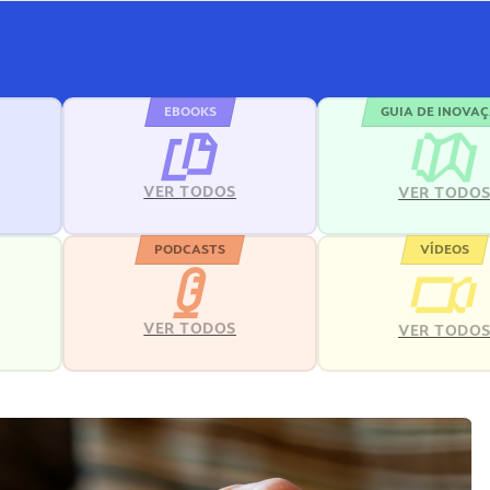
EBOOKS
GUIA DE INOVA
VER TODOS
VER TODO
PODCASTS
VÍDEOS
VER TODOS
VER TODO