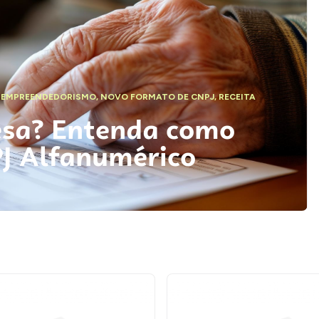
,
EMPREENDEDORISMO
,
NOVO FORMATO DE CNPJ
,
RECEITA
esa? Entenda como
PJ Alfanumérico