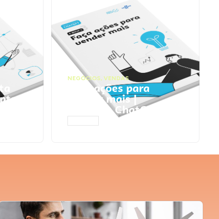
NEGÓCIOS
,
VENDAS
ta
Faça ações para
pts
vender mais |
Prompts ChatGPT
ACESSAR