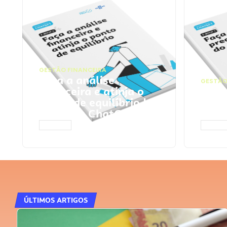
GESTÃO FINANCEIRA
Faça a análise
GESTÃO
financeira e atinja o
Faça
ponto de equilíbrio |
seu 
Prompts ChatGPT
Cha
ACESSAR
ACESS
ÚLTIMOS ARTIGOS