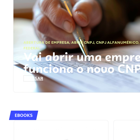
ABERTURA DE EMPRESA
,
ABRIR CNPJ
,
CNPJ ALFANUMÉRICO
FEDERAL
Vai abrir uma empr
funciona o novo CN
ACESSAR
EBOOKS