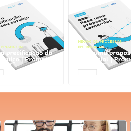
NEGÓCIOS
,
PROCESSOS
 FINANCEIRA
EMPRESARIAIS
 a precificação do
Faça uma propos
serviço | Prompts
comercial | Prom
tGPT
ChatGPT
AR
ACESSAR