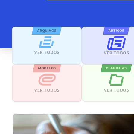
ARQUIVOS
ARTIGOS
VER TODOS
VER TODOS
MODELOS
PLANILHAS
VER TODOS
VER TODOS