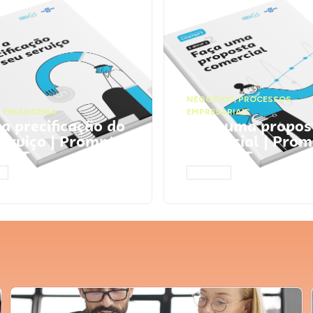
NEGÓCIOS
,
PROCESSOS
 FINANCEIRA
EMPRESARIAIS
 a precificação do
Faça uma propos
serviço | Prompts
comercial | Prom
tGPT
ChatGPT
AR
ACESSAR