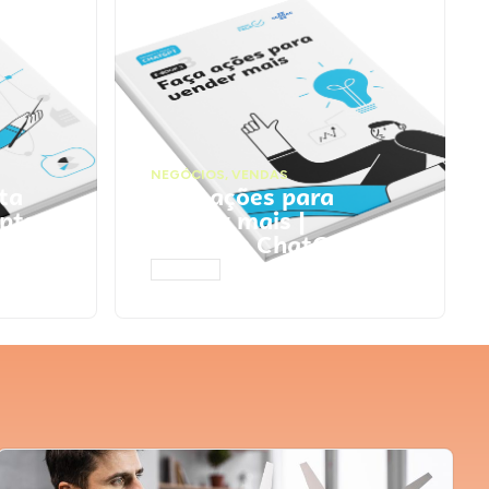
NEGÓCIOS
,
VENDAS
ta
Faça ações para
pts
vender mais |
Prompts ChatGPT
ACESSAR