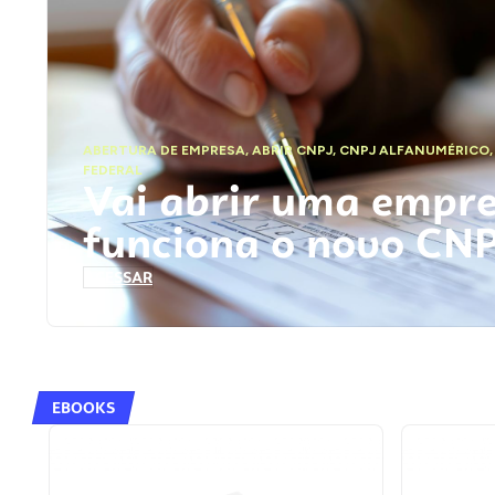
ABERTURA DE EMPRESA
,
ABRIR CNPJ
,
CNPJ ALFANUMÉRICO
FEDERAL
Vai abrir uma empr
funciona o novo CN
ACESSAR
EBOOKS