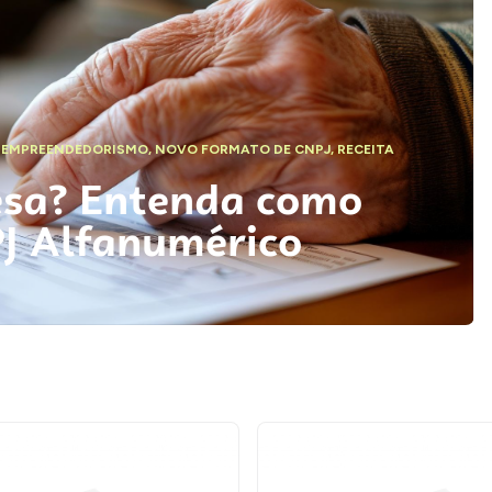
,
EMPREENDEDORISMO
,
NOVO FORMATO DE CNPJ
,
RECEITA
esa? Entenda como
PJ Alfanumérico