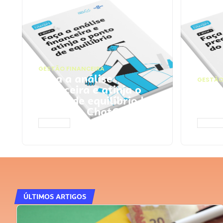
GESTÃO FINANCEIRA
Faça a análise
GESTÃO
financeira e atinja o
Faça
ponto de equilíbrio |
seu 
Prompts ChatGPT
Cha
ACESSAR
ACESS
ÚLTIMOS ARTIGOS