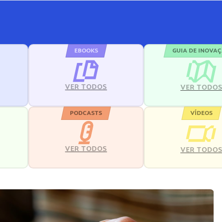
EBOOKS
GUIA DE INOVA
VER TODOS
VER TODO
PODCASTS
VÍDEOS
VER TODOS
VER TODO