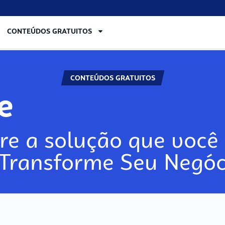
CONTEÚDOS GRATUITOS
CONTEÚDOS GRATUITOS
lore
re a solução que você 
 Transforme Seu Negóc