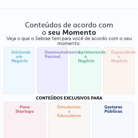
Conteúdos de acordo com
o
seu Momento
Veja o que o Sebrae tem para você de acordo com o seu
momento:
Iniciando
Desenvolvimento
Aprimorando
Expandindo
um
Pessoal
o
o
Negócio
Negócio
Negócio
CONTEÚDOS EXCLUSIVOS PARA
Para
Estudantes
Gestores
Startups
e
Públicos
Educadores