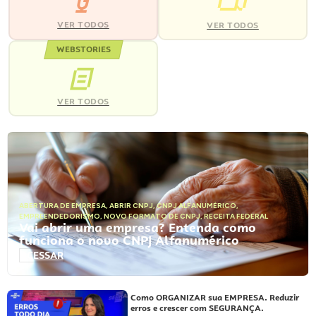
VER TODOS
VER TODOS
WEBSTORIES
VER TODOS
ABERTURA DE EMPRESA
,
ABRIR CNPJ
,
CNPJ ALFANUMÉRICO
,
EMPREENDEDORISMO
,
NOVO FORMATO DE CNPJ
,
RECEITA FEDERAL
Vai abrir uma empresa? Entenda como
funciona o novo CNPJ Alfanumérico
ACESSAR
Como ORGANIZAR sua EMPRESA. Reduzir
erros e crescer com SEGURANÇA.