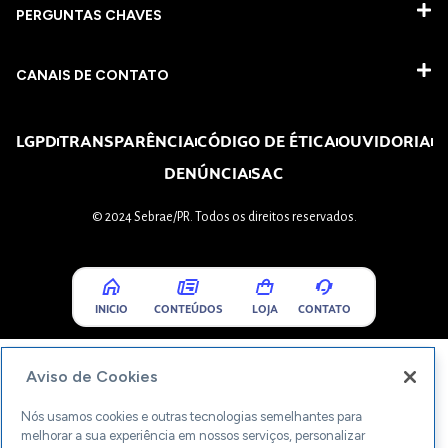
PERGUNTAS CHAVES​
CANAIS DE CONTATO
LGPD
TRANSPARÊNCIA
CÓDIGO DE ÉTICA
OUVIDORIA
DENÚNCIA
SAC
© 2024 Sebrae/PR. Todos os direitos reservados.
INICIO
CONTEÚDOS
LOJA
CONTATO
Aviso de Cookies
Nós usamos cookies e outras tecnologias semelhantes para
melhorar a sua experiência em nossos serviços, personalizar