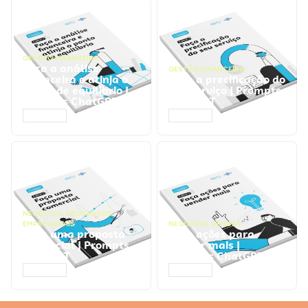
GESTÃO FINANCEIRA
Faça a análise
GESTÃO FINANCEIRA
financeira e atinja o
Faça a precificação do
ponto de equilíbrio |
seu serviço | Prompts
Prompts ChatGPT
ChatGPT
ACESSAR
ACESSAR
NEGÓCIOS
,
PROCESSOS
EMPRESARIAIS
NEGÓCIOS
,
VENDAS
Faça uma proposta
Faça ações para
comercial | Prompts
vender mais |
ChatGPT
Prompts ChatGPT
ACESSAR
ACESSAR