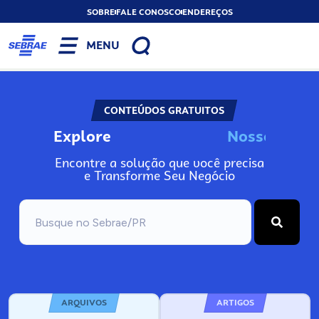
SOBRE
FALE CONOSCO
ENDEREÇOS
MENU
CONTEÚDOS GRATUITOS
Explore
N
o
s
s
o
s
I
n
f
o
Encontre a solução que você precisa
e Transforme Seu Negócio
ARQUIVOS
ARTIGOS