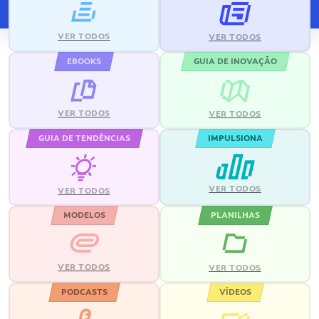
VER TODOS
VER TODOS
EBOOKS
GUIA DE INOVAÇÃO
VER TODOS
VER TODOS
GUIA DE TENDÊNCIAS
IMPULSIONA
VER TODOS
VER TODOS
MODELOS
PLANILHAS
VER TODOS
VER TODOS
PODCASTS
VÍDEOS