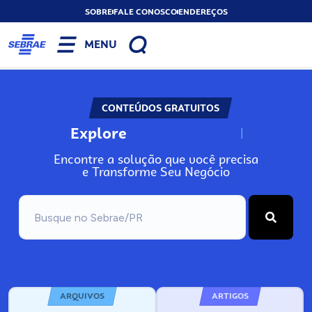
SOBRE
FALE CONOSCO
ENDEREÇOS
MENU
CONTEÚDOS GRATUITOS
Explore
N
o
s
s
o
s
A
Encontre a solução que você precisa
e Transforme Seu Negócio
ARQUIVOS
ARTIGOS