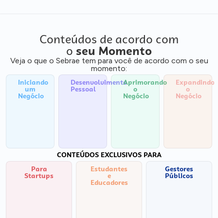
Conteúdos de acordo com
o
seu Momento
Veja o que o Sebrae tem para você de acordo com o seu
momento:
Iniciando
Desenvolvimento
Aprimorando
Expandindo
um
Pessoal
o
o
Negócio
Negócio
Negócio
CONTEÚDOS EXCLUSIVOS PARA
Para
Estudantes
Gestores
Startups
e
Públicos
Educadores