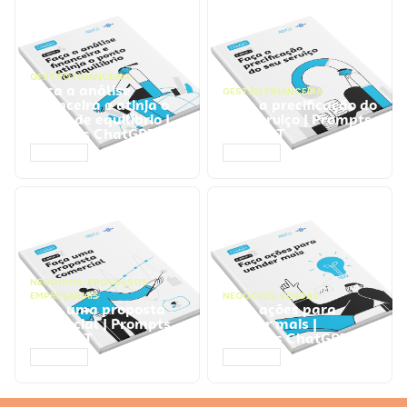
GESTÃO FINANCEIRA
Faça a análise
GESTÃO FINANCEIRA
financeira e atinja o
Faça a precificação do
ponto de equilíbrio |
seu serviço | Prompts
Prompts ChatGPT
ChatGPT
ACESSAR
ACESSAR
NEGÓCIOS
,
PROCESSOS
EMPRESARIAIS
NEGÓCIOS
,
VENDAS
Faça uma proposta
Faça ações para
comercial | Prompts
vender mais |
ChatGPT
Prompts ChatGPT
ACESSAR
ACESSAR