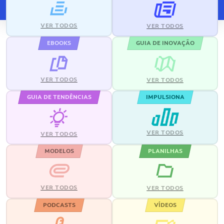
VER TODOS
VER TODOS
EBOOKS
GUIA DE INOVAÇÃO
VER TODOS
VER TODOS
GUIA DE TENDÊNCIAS
IMPULSIONA
VER TODOS
VER TODOS
MODELOS
PLANILHAS
VER TODOS
VER TODOS
PODCASTS
VÍDEOS