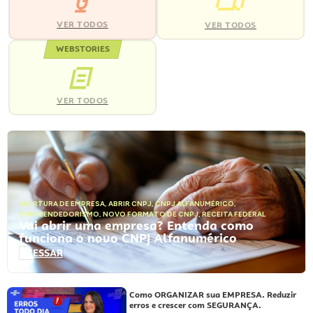
VER TODOS
VER TODOS
WEBSTORIES
VER TODOS
ABERTURA DE EMPRESA
,
ABRIR CNPJ
,
CNPJ ALFANUMÉRICO
,
EMPREENDEDORISMO
,
NOVO FORMATO DE CNPJ
,
RECEITA FEDERAL
Vai abrir uma empresa? Entenda como
funciona o novo CNPJ Alfanumérico
ACESSAR
Como ORGANIZAR sua EMPRESA. Reduzir
erros e crescer com SEGURANÇA.