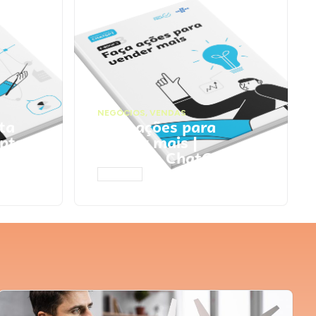
NEGÓCIOS
,
VENDAS
ta
Faça ações para
pts
vender mais |
Prompts ChatGPT
ACESSAR