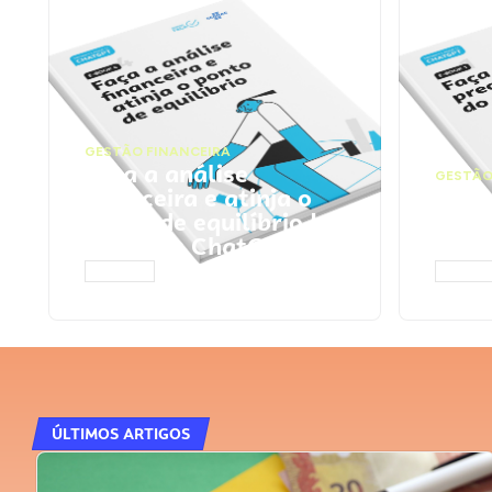
GESTÃO FINANCEIRA
Faça a análise
GESTÃO
financeira e atinja o
Faça
ponto de equilíbrio |
seu 
Prompts ChatGPT
Cha
ACESSAR
ACESS
ÚLTIMOS ARTIGOS