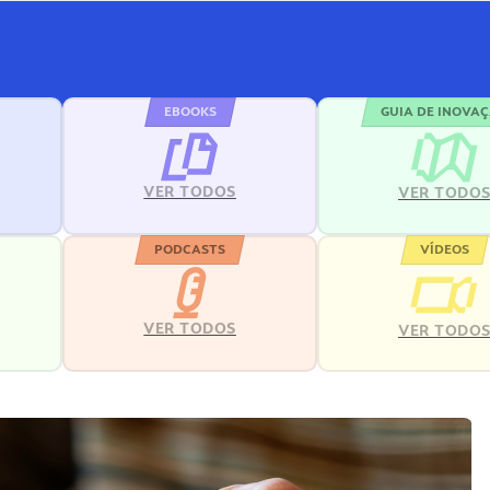
EBOOKS
GUIA DE INOVA
VER TODOS
VER TODO
PODCASTS
VÍDEOS
VER TODOS
VER TODO