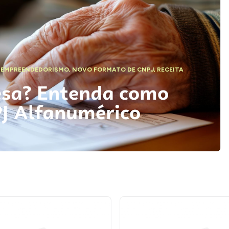
,
EMPREENDEDORISMO
,
NOVO FORMATO DE CNPJ
,
RECEITA
esa? Entenda como
PJ Alfanumérico