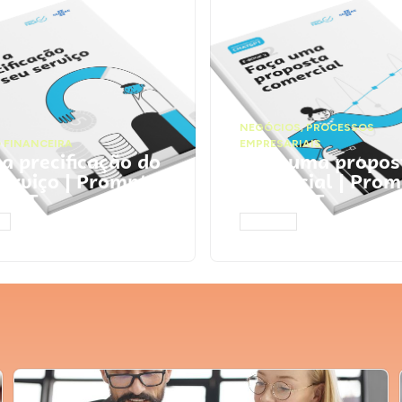
NEGÓCIOS
,
PROCESSOS
 FINANCEIRA
EMPRESARIAIS
 a precificação do
Faça uma propos
serviço | Prompts
comercial | Prom
tGPT
ChatGPT
AR
ACESSAR