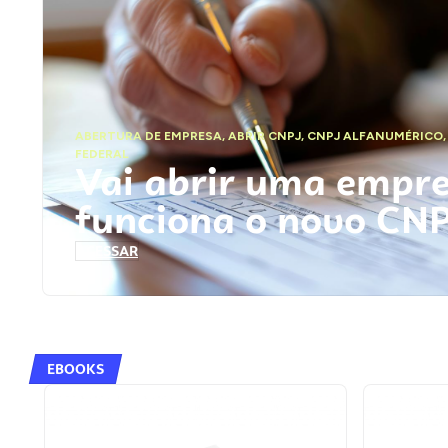
ABERTURA DE EMPRESA
,
ABRIR CNPJ
,
CNPJ ALFANUMÉRICO
FEDERAL
Vai abrir uma empr
funciona o novo CN
ACESSAR
EBOOKS