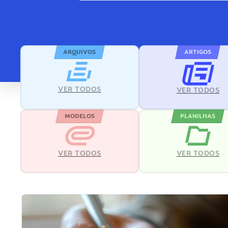
ARQUIVOS
ARTIGOS
VER TODOS
VER TODOS
MODELOS
PLANILHAS
VER TODOS
VER TODOS