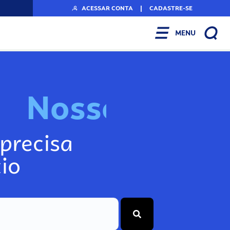
ACESSAR CONTA
|
CADASTRE-SE
MENU
N
o
s
s
o
s
I
n
f
o
g
precisa
io