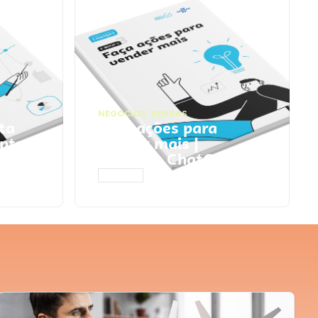
NEGÓCIOS
,
VENDAS
ta
Faça ações para
pts
vender mais |
Prompts ChatGPT
ACESSAR