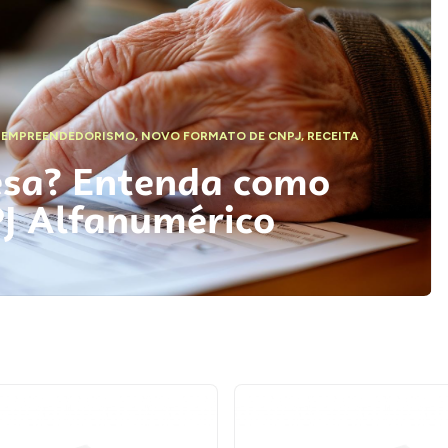
,
EMPREENDEDORISMO
,
NOVO FORMATO DE CNPJ
,
RECEITA
esa? Entenda como
PJ Alfanumérico