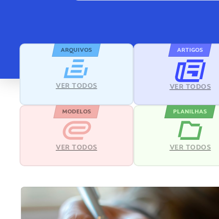
ARQUIVOS
ARTIGOS
VER TODOS
VER TODOS
MODELOS
PLANILHAS
VER TODOS
VER TODOS