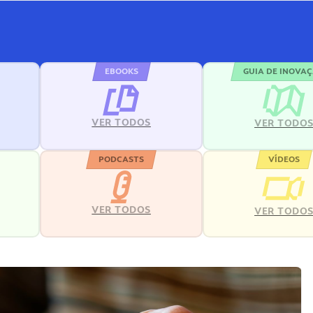
EBOOKS
GUIA DE INOVA
VER TODOS
VER TODO
PODCASTS
VÍDEOS
VER TODOS
VER TODO