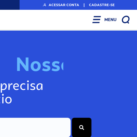
ACESSAR CONTA
|
CADASTRE-SE
MENU
N
o
s
s
o
s
I
n
f
o
g
precisa
io