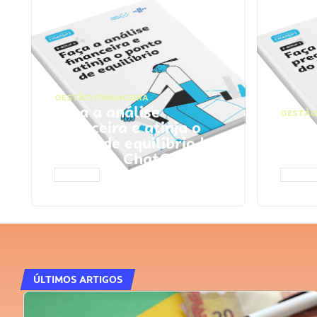
GESTÃO FINANCEIRA
Faça a análise
GESTÃO
financeira e atinja o
Faça
ponto de equilíbrio |
seu 
Prompts ChatGPT
Cha
ACESSAR
ACESS
ÚLTIMOS ARTIGOS