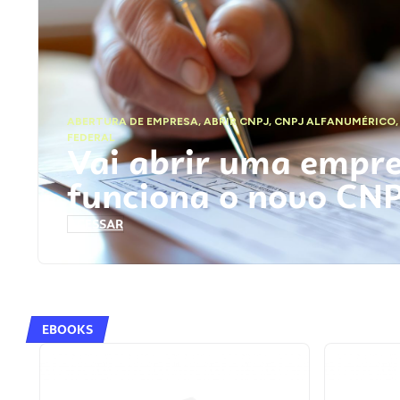
ABERTURA DE EMPRESA
,
ABRIR CNPJ
,
CNPJ ALFANUMÉRICO
FEDERAL
Vai abrir uma empr
funciona o novo CN
ACESSAR
EBOOKS