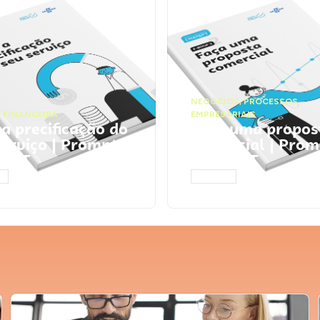
NEGÓCIOS
,
PROCESSOS
 FINANCEIRA
EMPRESARIAIS
 a precificação do
Faça uma propos
serviço | Prompts
comercial | Prom
tGPT
ChatGPT
AR
ACESSAR