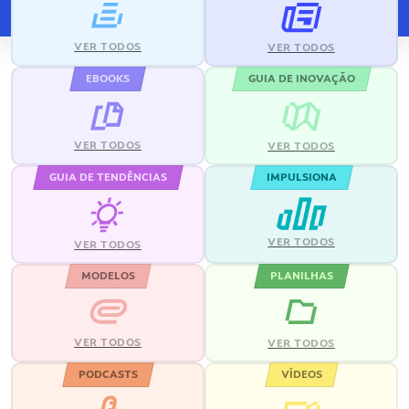
VER TODOS
VER TODOS
EBOOKS
GUIA DE INOVAÇÃO
VER TODOS
VER TODOS
GUIA DE TENDÊNCIAS
IMPULSIONA
VER TODOS
VER TODOS
MODELOS
PLANILHAS
VER TODOS
VER TODOS
PODCASTS
VÍDEOS