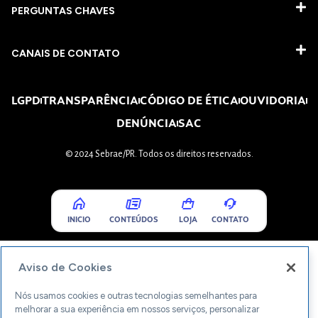
PERGUNTAS CHAVES​
CANAIS DE CONTATO
LGPD
TRANSPARÊNCIA
CÓDIGO DE ÉTICA
OUVIDORIA
DENÚNCIA
SAC
© 2024 Sebrae/PR. Todos os direitos reservados.
INICIO
CONTEÚDOS
LOJA
CONTATO
Aviso de Cookies
Nós usamos cookies e outras tecnologias semelhantes para
melhorar a sua experiência em nossos serviços, personalizar