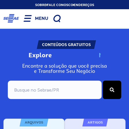
SOBRE
FALE CONOSCO
ENDEREÇOS
MENU
CONTEÚDOS GRATUITOS
Explore
N
o
s
s
o
s
A
Encontre a solução que você precisa
e Transforme Seu Negócio
ARQUIVOS
ARTIGOS