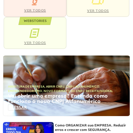
VER TODOS
VER TODOS
WEBSTORIES
VER TODOS
ABERTURA DE EMPRESA
,
ABRIR CNPJ
,
CNPJ ALFANUMÉRICO
,
EMPREENDEDORISMO
,
NOVO FORMATO DE CNPJ
,
RECEITA FEDERAL
Vai abrir uma empresa? Entenda como
funciona o novo CNPJ Alfanumérico
ACESSAR
Como ORGANIZAR sua EMPRESA. Reduzir
erros e crescer com SEGURANÇA.