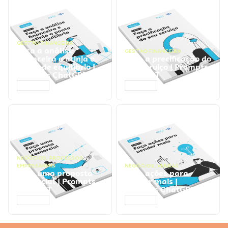
GESTÃO FINANCEIRA
Faça a análise
GESTÃO FINANCEIRA
financeira e atinja o
Faça a precificação do
ponto de equilíbrio |
seu serviço | Prompts
Prompts ChatGPT
ChatGPT
ACESSAR
ACESSAR
NEGÓCIOS
,
PROCESSOS
EMPRESARIAIS
NEGÓCIOS
,
VENDAS
Faça uma proposta
Faça ações para
comercial | Prompts
vender mais |
ChatGPT
Prompts ChatGPT
ACESSAR
ACESSAR