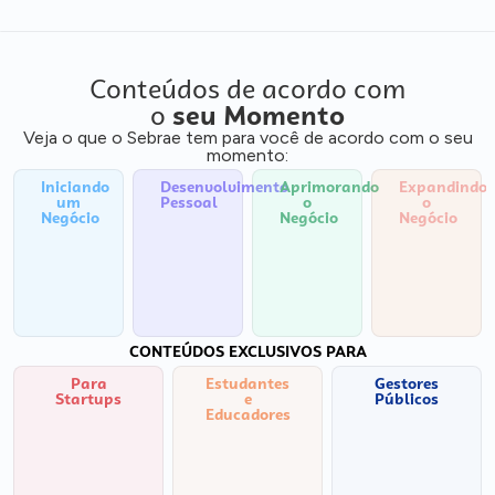
Conteúdos de acordo com
o
seu Momento
Veja o que o Sebrae tem para você de acordo com o seu
momento:
Iniciando
Desenvolvimento
Aprimorando
Expandindo
um
Pessoal
o
o
Negócio
Negócio
Negócio
CONTEÚDOS EXCLUSIVOS PARA
Para
Estudantes
Gestores
Startups
e
Públicos
Educadores