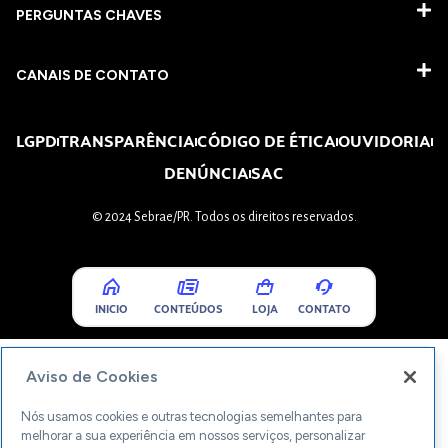
PERGUNTAS CHAVES​
CANAIS DE CONTATO
LGPD
TRANSPARÊNCIA
CÓDIGO DE ÉTICA
OUVIDORIA
DENÚNCIA
SAC
© 2024 Sebrae/PR. Todos os direitos reservados.
INICIO
CONTEÚDOS
LOJA
CONTATO
Aviso de Cookies
Nós usamos cookies e outras tecnologias semelhantes para
melhorar a sua experiência em nossos serviços, personalizar