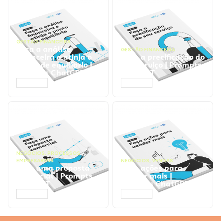
GESTÃO FINANCEIRA
Faça a análise
GESTÃO FINANCEIRA
financeira e atinja o
Faça a precificação do
ponto de equilíbrio |
seu serviço | Prompts
Prompts ChatGPT
ChatGPT
ACESSAR
ACESSAR
NEGÓCIOS
,
PROCESSOS
EMPRESARIAIS
NEGÓCIOS
,
VENDAS
Faça uma proposta
Faça ações para
comercial | Prompts
vender mais |
ChatGPT
Prompts ChatGPT
ACESSAR
ACESSAR