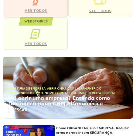
VER TODOS
VER TODOS
WEBSTORIES
VER TODOS
ABERTURA DE EMPRESA
,
ABRIR CNPJ
,
CNPJ ALFANUMÉRICO
,
EMPREENDEDORISMO
,
NOVO FORMATO DE CNPJ
,
RECEITA FEDERAL
Vai abrir uma empresa? Entenda como
funciona o novo CNPJ Alfanumérico
ACESSAR
Como ORGANIZAR sua EMPRESA. Reduzir
erros e crescer com SEGURANÇA.