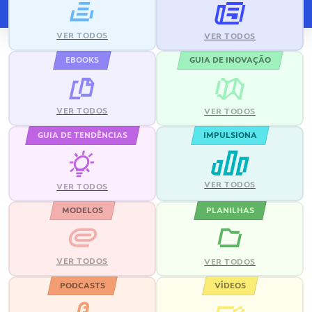
VER TODOS
VER TODOS
EBOOKS
GUIA DE INOVAÇÃO
VER TODOS
VER TODOS
GUIA DE TENDÊNCIAS
IMPULSIONA
VER TODOS
VER TODOS
MODELOS
PLANILHAS
VER TODOS
VER TODOS
PODCASTS
VÍDEOS