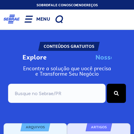
SOBRE
FALE CONOSCO
ENDEREÇOS
MENU
CONTEÚDOS GRATUITOS
Explore
N
o
s
s
o
s
A
Encontre a solução que você precisa
e Transforme Seu Negócio
ARQUIVOS
ARTIGOS