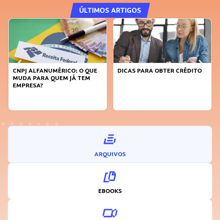
ÚLTIMOS ARTIGOS
: O QUE
DICAS PARA OBTER CRÉDITO
FAÇA A DIFERENÇA: SEJA
 TEM
SUSTENTÁVEL, SEJA
INOVADOR
ARQUIVOS
EBOOKS