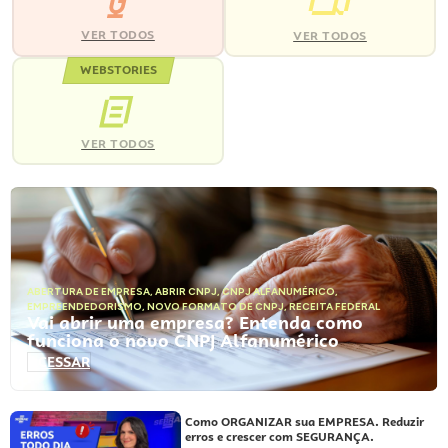
VER TODOS
VER TODOS
WEBSTORIES
VER TODOS
ABERTURA DE EMPRESA
,
ABRIR CNPJ
,
CNPJ ALFANUMÉRICO
,
EMPREENDEDORISMO
,
NOVO FORMATO DE CNPJ
,
RECEITA FEDERAL
Vai abrir uma empresa? Entenda como
funciona o novo CNPJ Alfanumérico
ACESSAR
Como ORGANIZAR sua EMPRESA. Reduzir
erros e crescer com SEGURANÇA.