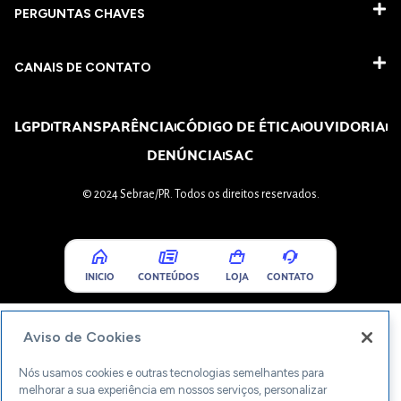
PERGUNTAS CHAVES​
CANAIS DE CONTATO
LGPD
TRANSPARÊNCIA
CÓDIGO DE ÉTICA
OUVIDORIA
DENÚNCIA
SAC
© 2024 Sebrae/PR. Todos os direitos reservados.
INICIO
CONTEÚDOS
LOJA
CONTATO
Aviso de Cookies
Nós usamos cookies e outras tecnologias semelhantes para
melhorar a sua experiência em nossos serviços, personalizar