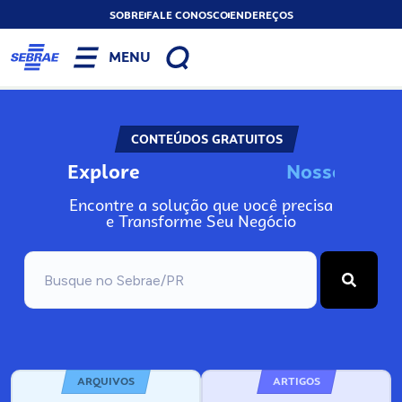
SOBRE
FALE CONOSCO
ENDEREÇOS
MENU
CONTEÚDOS GRATUITOS
Explore
N
o
s
s
o
s
A
Encontre a solução que você precisa
e Transforme Seu Negócio
ARQUIVOS
ARTIGOS