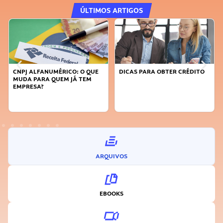
ÚLTIMOS ARTIGOS
 QUE
DICAS PARA OBTER CRÉDITO
FAÇA A DIFERENÇA: SEJA
EM
SUSTENTÁVEL, SEJA
INOVADOR
ARQUIVOS
EBOOKS