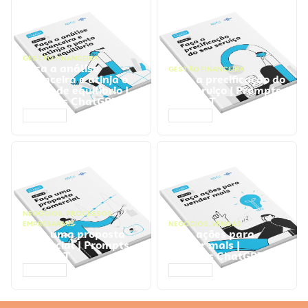
GESTÃO FINANCEIRA
Faça a análise
GESTÃO FINANCEIRA
financeira e atinja o
Faça a precificação do
ponto de equilíbrio |
seu serviço | Prompts
Prompts ChatGPT
ChatGPT
ACESSAR
ACESSAR
NEGÓCIOS
,
PROCESSOS
EMPRESARIAIS
NEGÓCIOS
,
VENDAS
Faça uma proposta
Faça ações para
comercial | Prompts
vender mais |
ChatGPT
Prompts ChatGPT
ACESSAR
ACESSAR