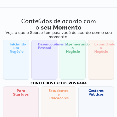
Conteúdos de acordo com
o
seu Momento
Veja o que o Sebrae tem para você de acordo com o seu
momento:
Iniciando
Desenvolvimento
Aprimorando
Expandindo
um
Pessoal
o
o
Negócio
Negócio
Negócio
CONTEÚDOS EXCLUSIVOS PARA
Para
Estudantes
Gestores
Startups
e
Públicos
Educadores