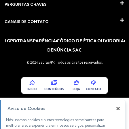
PERGUNTAS CHAVES​
CANAIS DE CONTATO
LGPD
TRANSPARÊNCIA
CÓDIGO DE ÉTICA
OUVIDORIA
DENÚNCIA
SAC
© 2024 Sebrae/PR. Todos os direitos reservados.
INICIO
CONTEÚDOS
LOJA
CONTATO
Aviso de Cookies
Nós usamos cookies e outras tecnologias semelhantes para
melhorar a sua experiência em nossos serviços, personalizar