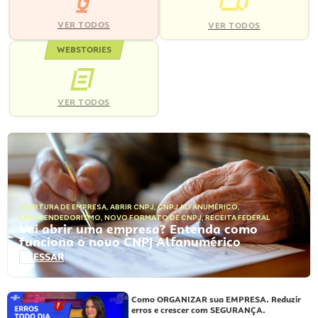
VER TODOS
VER TODOS
WEBSTORIES
VER TODOS
ABERTURA DE EMPRESA
,
ABRIR CNPJ
,
CNPJ ALFANUMÉRICO
,
EMPREENDEDORISMO
,
NOVO FORMATO DE CNPJ
,
RECEITA FEDERAL
Vai abrir uma empresa? Entenda como
funciona o novo CNPJ Alfanumérico
ACESSAR
Como ORGANIZAR sua EMPRESA. Reduzir
erros e crescer com SEGURANÇA.