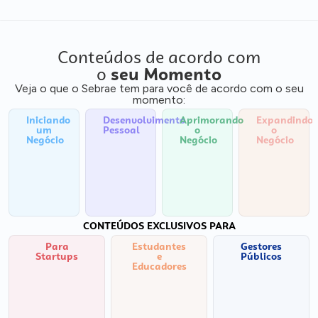
Conteúdos de acordo com
o
seu Momento
Veja o que o Sebrae tem para você de acordo com o seu
momento:
Iniciando
Desenvolvimento
Aprimorando
Expandindo
um
Pessoal
o
o
Negócio
Negócio
Negócio
CONTEÚDOS EXCLUSIVOS PARA
Para
Estudantes
Gestores
Startups
e
Públicos
Educadores