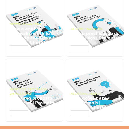
GESTÃO FINANCEIRA
Faça a análise
GESTÃO FINANCEIRA
financeira e atinja o
Faça a precificação do
ponto de equilíbrio |
seu serviço | Prompts
Prompts ChatGPT
ChatGPT
ACESSAR
ACESSAR
NEGÓCIOS
,
PROCESSOS
EMPRESARIAIS
NEGÓCIOS
,
VENDAS
Faça uma proposta
Faça ações para
comercial | Prompts
vender mais |
ChatGPT
Prompts ChatGPT
ACESSAR
ACESSAR