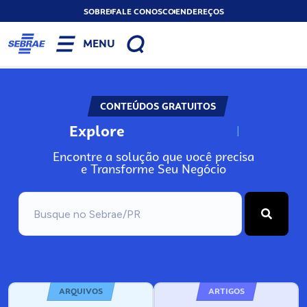
SOBRE
FALE CONOSCO
ENDEREÇOS
MENU
CONTEÚDOS GRATUITOS
Explore
N
o
s
s
o
s
A
Encontre a solução que você precisa
e Transforme Seu Negócio
ARQUIVOS
ARTIGOS