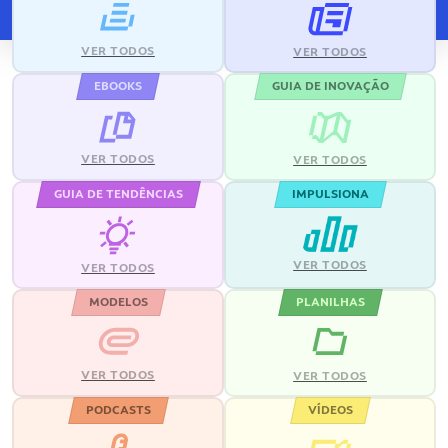
VER TODOS
VER TODOS
EBOOKS
GUIA DE INOVAÇÃO
VER TODOS
VER TODOS
GUIA DE TENDÊNCIAS
IMPULSIONA
VER TODOS
VER TODOS
MODELOS
PLANILHAS
VER TODOS
VER TODOS
PODCASTS
VÍDEOS