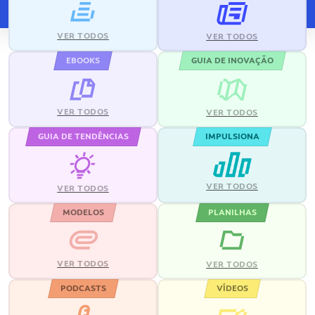
VER TODOS
VER TODOS
EBOOKS
GUIA DE INOVAÇÃO
VER TODOS
VER TODOS
GUIA DE TENDÊNCIAS
IMPULSIONA
VER TODOS
VER TODOS
MODELOS
PLANILHAS
VER TODOS
VER TODOS
PODCASTS
VÍDEOS