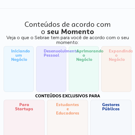
Conteúdos de acordo com
o
seu Momento
Veja o que o Sebrae tem para você de acordo com o seu
momento:
Iniciando
Desenvolvimento
Aprimorando
Expandindo
um
Pessoal
o
o
Negócio
Negócio
Negócio
CONTEÚDOS EXCLUSIVOS PARA
Para
Estudantes
Gestores
Startups
e
Públicos
Educadores