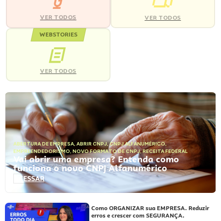
VER TODOS
VER TODOS
WEBSTORIES
VER TODOS
ABERTURA DE EMPRESA
,
ABRIR CNPJ
,
CNPJ ALFANUMÉRICO
,
EMPREENDEDORISMO
,
NOVO FORMATO DE CNPJ
,
RECEITA FEDERAL
Vai abrir uma empresa? Entenda como
funciona o novo CNPJ Alfanumérico
ACESSAR
Como ORGANIZAR sua EMPRESA. Reduzir
erros e crescer com SEGURANÇA.