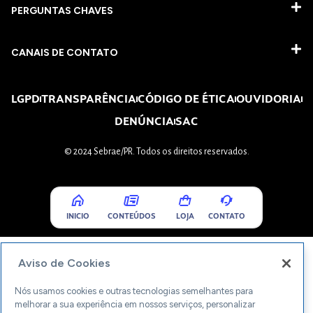
PERGUNTAS CHAVES​
CANAIS DE CONTATO
LGPD
TRANSPARÊNCIA
CÓDIGO DE ÉTICA
OUVIDORIA
DENÚNCIA
SAC
© 2024 Sebrae/PR. Todos os direitos reservados.
INICIO
CONTEÚDOS
LOJA
CONTATO
Aviso de Cookies
Nós usamos cookies e outras tecnologias semelhantes para
melhorar a sua experiência em nossos serviços, personalizar