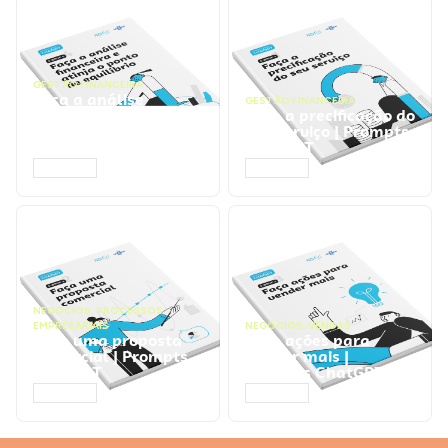
GESTÃO FINANCEIRA
Faça a análise
GESTÃO FINANCEIRA
financeira e atinja o
Faça a precificação do
ponto de equilíbrio |
seu serviço | Prompts
Prompts ChatGPT
ChatGPT
ACESSAR
ACESSAR
NEGÓCIOS
,
PROCESSOS
EMPRESARIAIS
NEGÓCIOS
,
VENDAS
Faça uma proposta
Faça ações para
comercial | Prompts
vender mais |
ChatGPT
Prompts ChatGPT
ACESSAR
ACESSAR