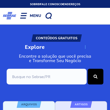
SOBRE
FALE CONOSCO
ENDEREÇOS
MENU
CONTEÚDOS GRATUITOS
Explore
N
o
s
s
o
s
A
Encontre a solução que você precisa
e Transforme Seu Negócio
ARQUIVOS
ARTIGOS