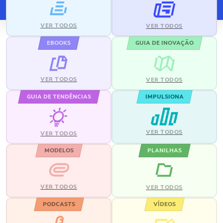
VER TODOS
VER TODOS
EBOOKS
GUIA DE INOVAÇÃO
VER TODOS
VER TODOS
GUIA DE TENDÊNCIAS
IMPULSIONA
VER TODOS
VER TODOS
MODELOS
PLANILHAS
VER TODOS
VER TODOS
PODCASTS
VÍDEOS