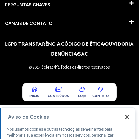
PERGUNTAS CHAVES​
CANAIS DE CONTATO
LGPD
TRANSPARÊNCIA
CÓDIGO DE ÉTICA
OUVIDORIA
DENÚNCIA
SAC
© 2024 Sebrae/PR. Todos os direitos reservados.
INICIO
CONTEÚDOS
LOJA
CONTATO
Aviso de Cookies
Nós usamos cookies e outras tecnologias semelhantes para
melhorar a sua experiência em nossos serviços, personalizar