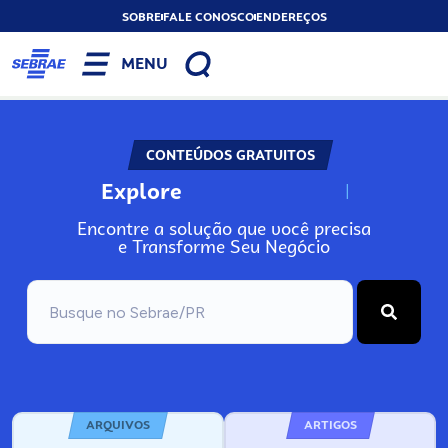
SOBRE
FALE CONOSCO
ENDEREÇOS
MENU
CONTEÚDOS GRATUITOS
Explore
N
o
s
s
o
s
A
Encontre a solução que você precisa
e Transforme Seu Negócio
ARQUIVOS
ARTIGOS