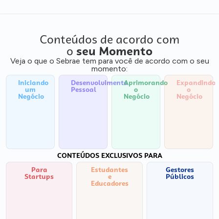
Conteúdos de acordo com
o
seu Momento
Veja o que o Sebrae tem para você de acordo com o seu
momento:
Iniciando
Desenvolvimento
Aprimorando
Expandindo
um
Pessoal
o
o
Negócio
Negócio
Negócio
CONTEÚDOS EXCLUSIVOS PARA
Para
Estudantes
Gestores
Startups
e
Públicos
Educadores