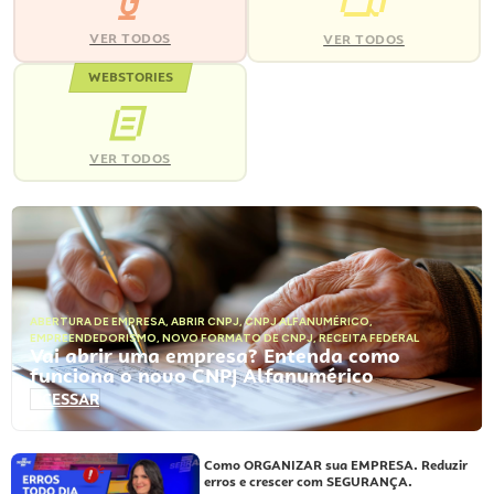
VER TODOS
VER TODOS
WEBSTORIES
VER TODOS
ABERTURA DE EMPRESA
,
ABRIR CNPJ
,
CNPJ ALFANUMÉRICO
,
EMPREENDEDORISMO
,
NOVO FORMATO DE CNPJ
,
RECEITA FEDERAL
Vai abrir uma empresa? Entenda como
funciona o novo CNPJ Alfanumérico
ACESSAR
Como ORGANIZAR sua EMPRESA. Reduzir
erros e crescer com SEGURANÇA.