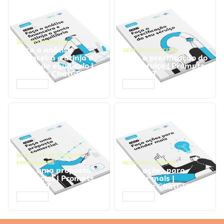
GESTÃO FINANCEIRA
Faça a análise
GESTÃO FINANCEIRA
financeira e atinja o
Faça a precificação do
ponto de equilíbrio |
seu serviço | Prompts
Prompts ChatGPT
ChatGPT
ACESSAR
ACESSAR
NEGÓCIOS
,
PROCESSOS
EMPRESARIAIS
NEGÓCIOS
,
VENDAS
Faça uma proposta
Faça ações para
comercial | Prompts
vender mais |
ChatGPT
Prompts ChatGPT
ACESSAR
ACESSAR