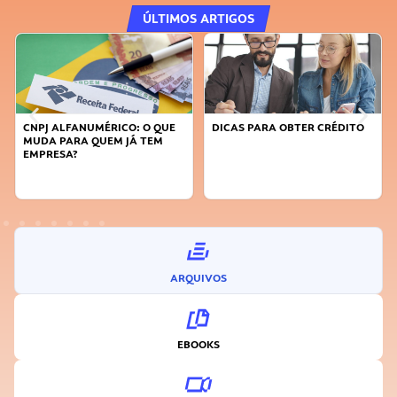
ÚLTIMOS ARTIGOS
O QUE
DICAS PARA OBTER CRÉDITO
FAÇA A DIFERENÇA: SEJA
TEM
SUSTENTÁVEL, SEJA
INOVADOR
ARQUIVOS
EBOOKS