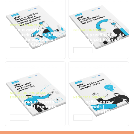
GESTÃO FINANCEIRA
Faça a análise
GESTÃO FINANCEIRA
financeira e atinja o
Faça a precificação do
ponto de equilíbrio |
seu serviço | Prompts
Prompts ChatGPT
ChatGPT
ACESSAR
ACESSAR
NEGÓCIOS
,
PROCESSOS
EMPRESARIAIS
NEGÓCIOS
,
VENDAS
Faça uma proposta
Faça ações para
comercial | Prompts
vender mais |
ChatGPT
Prompts ChatGPT
ACESSAR
ACESSAR