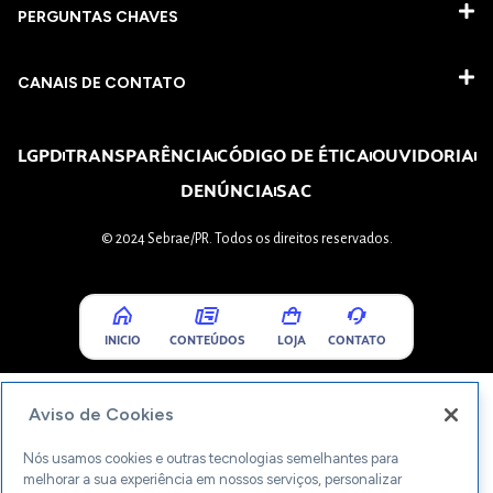
PERGUNTAS CHAVES​
CANAIS DE CONTATO
LGPD
TRANSPARÊNCIA
CÓDIGO DE ÉTICA
OUVIDORIA
DENÚNCIA
SAC
© 2024 Sebrae/PR. Todos os direitos reservados.
INICIO
CONTEÚDOS
LOJA
CONTATO
Aviso de Cookies
Nós usamos cookies e outras tecnologias semelhantes para
melhorar a sua experiência em nossos serviços, personalizar