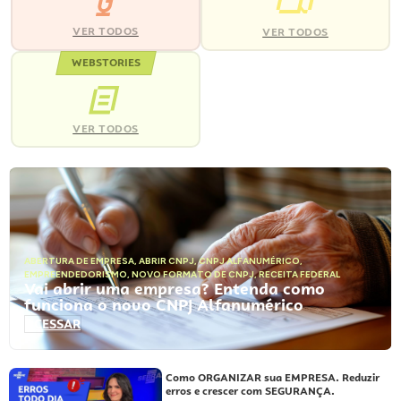
VER TODOS
VER TODOS
WEBSTORIES
VER TODOS
ABERTURA DE EMPRESA
,
ABRIR CNPJ
,
CNPJ ALFANUMÉRICO
,
EMPREENDEDORISMO
,
NOVO FORMATO DE CNPJ
,
RECEITA FEDERAL
Vai abrir uma empresa? Entenda como
funciona o novo CNPJ Alfanumérico
ACESSAR
Como ORGANIZAR sua EMPRESA. Reduzir
erros e crescer com SEGURANÇA.