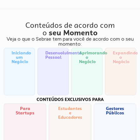
Conteúdos de acordo com
o
seu Momento
Veja o que o Sebrae tem para você de acordo com o seu
momento:
Iniciando
Desenvolvimento
Aprimorando
Expandindo
um
Pessoal
o
o
Negócio
Negócio
Negócio
CONTEÚDOS EXCLUSIVOS PARA
Para
Estudantes
Gestores
Startups
e
Públicos
Educadores