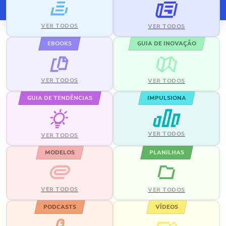
VER TODOS
VER TODOS
EBOOKS
GUIA DE INOVAÇÃO
VER TODOS
VER TODOS
GUIA DE TENDÊNCIAS
IMPULSIONA
VER TODOS
VER TODOS
MODELOS
PLANILHAS
VER TODOS
VER TODOS
PODCASTS
VÍDEOS