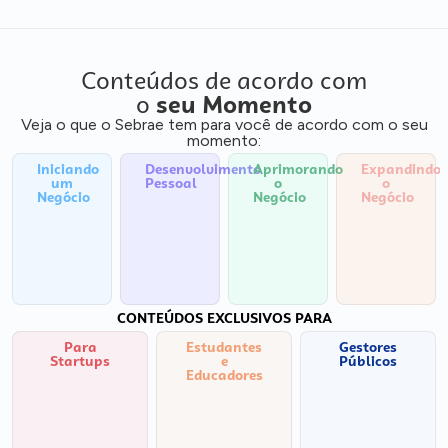
Conteúdos de acordo com
o
seu Momento
Veja o que o Sebrae tem para você de acordo com o seu
momento:
Iniciando
Desenvolvimento
Aprimorando
Expandindo
um
Pessoal
o
o
Negócio
Negócio
Negócio
CONTEÚDOS EXCLUSIVOS PARA
Para
Estudantes
Gestores
Startups
e
Públicos
Educadores