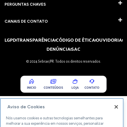
PERGUNTAS CHAVES​
CANAIS DE CONTATO
LGPD
TRANSPARÊNCIA
CÓDIGO DE ÉTICA
OUVIDORIA
DENÚNCIA
SAC
© 2024 Sebrae/PR. Todos os direitos reservados.
INICIO
CONTEÚDOS
LOJA
CONTATO
Aviso de Cookies
Nós usamos cookies e outras tecnologias semelhantes para
melhorar a sua experiência em nossos serviços, personalizar