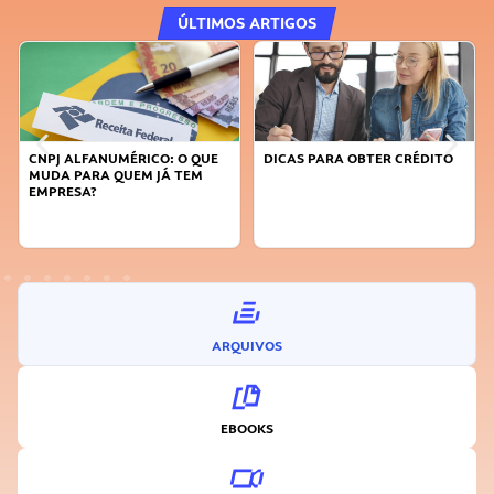
ÚLTIMOS ARTIGOS
ALFANUMÉRICO: O QUE
DICAS PARA OBTER CRÉDITO
FAÇA A D
 PARA QUEM JÁ TEM
SUSTENTÁ
ESA?
INOVADO
ARQUIVOS
EBOOKS