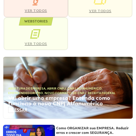
VER TODOS
VER TODOS
WEBSTORIES
VER TODOS
ABERTURA DE EMPRESA
,
ABRIR CNPJ
,
CNPJ ALFANUMÉRICO
,
EMPREENDEDORISMO
,
NOVO FORMATO DE CNPJ
,
RECEITA FEDERAL
Vai abrir uma empresa? Entenda como
funciona o novo CNPJ Alfanumérico
ACESSAR
Como ORGANIZAR sua EMPRESA. Reduzir
erros e crescer com SEGURANÇA.