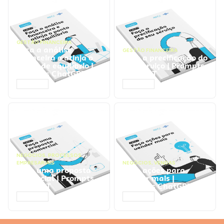
GESTÃO FINANCEIRA
Faça a análise
GESTÃO FINANCEIRA
financeira e atinja o
Faça a precificação do
ponto de equilíbrio |
seu serviço | Prompts
Prompts ChatGPT
ChatGPT
ACESSAR
ACESSAR
NEGÓCIOS
,
PROCESSOS
EMPRESARIAIS
NEGÓCIOS
,
VENDAS
Faça uma proposta
Faça ações para
comercial | Prompts
vender mais |
ChatGPT
Prompts ChatGPT
ACESSAR
ACESSAR