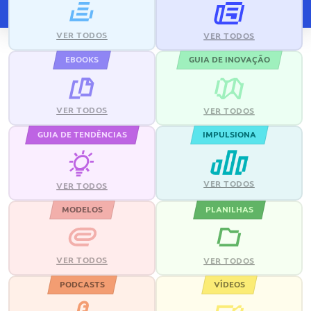
VER TODOS
VER TODOS
EBOOKS
GUIA DE INOVAÇÃO
VER TODOS
VER TODOS
GUIA DE TENDÊNCIAS
IMPULSIONA
VER TODOS
VER TODOS
MODELOS
PLANILHAS
VER TODOS
VER TODOS
PODCASTS
VÍDEOS