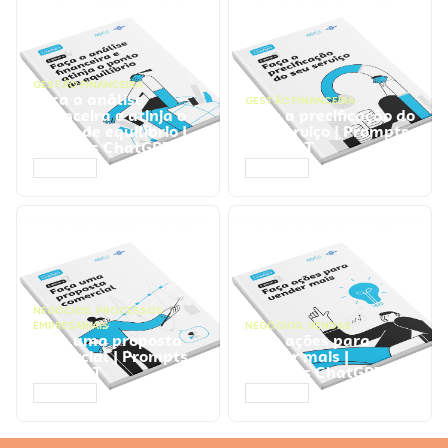
GESTÃO FINANCEIRA
Faça a análise
GESTÃO FINANCEIRA
financeira e atinja o
Faça a precificação do
ponto de equilíbrio |
seu serviço | Prompts
Prompts ChatGPT
ChatGPT
ACESSAR
ACESSAR
NEGÓCIOS
,
PROCESSOS
EMPRESARIAIS
NEGÓCIOS
,
VENDAS
Faça uma proposta
Faça ações para
comercial | Prompts
vender mais |
ChatGPT
Prompts ChatGPT
ACESSAR
ACESSAR