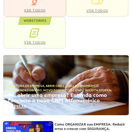
VER TODOS
VER TODOS
WEBSTORIES
VER TODOS
ABERTURA DE EMPRESA
,
ABRIR CNPJ
,
CNPJ ALFANUMÉRICO
,
EMPREENDEDORISMO
,
NOVO FORMATO DE CNPJ
,
RECEITA FEDERAL
Vai abrir uma empresa? Entenda como
funciona o novo CNPJ Alfanumérico
ACESSAR
Como ORGANIZAR sua EMPRESA. Reduzir
erros e crescer com SEGURANÇA.