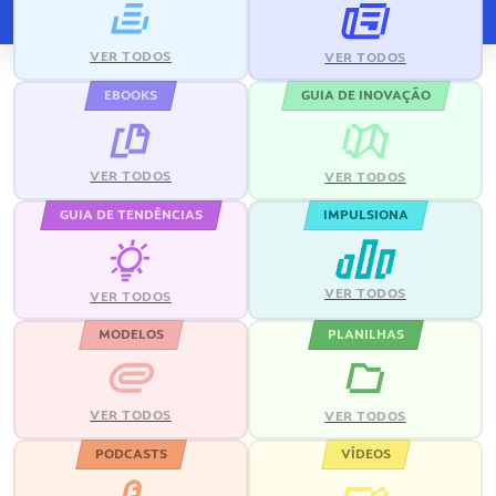
VER TODOS
VER TODOS
EBOOKS
GUIA DE INOVAÇÃO
VER TODOS
VER TODOS
GUIA DE TENDÊNCIAS
IMPULSIONA
VER TODOS
VER TODOS
MODELOS
PLANILHAS
VER TODOS
VER TODOS
PODCASTS
VÍDEOS