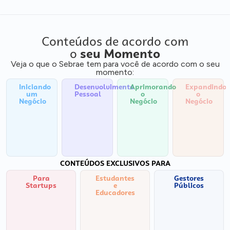
Conteúdos de acordo com
o
seu Momento
Veja o que o Sebrae tem para você de acordo com o seu
momento:
Iniciando
Desenvolvimento
Aprimorando
Expandindo
um
Pessoal
o
o
Negócio
Negócio
Negócio
CONTEÚDOS EXCLUSIVOS PARA
Para
Estudantes
Gestores
Startups
e
Públicos
Educadores