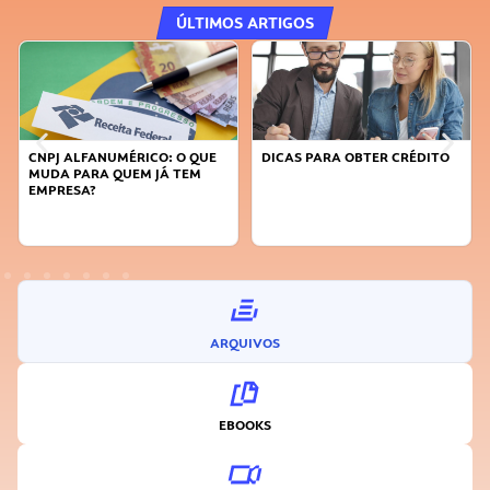
ÚLTIMOS ARTIGOS
MÉRICO: O QUE
DICAS PARA OBTER CRÉDITO
FAÇA A DIFERENÇ
UEM JÁ TEM
SUSTENTÁVEL, SE
INOVADOR
ARQUIVOS
EBOOKS