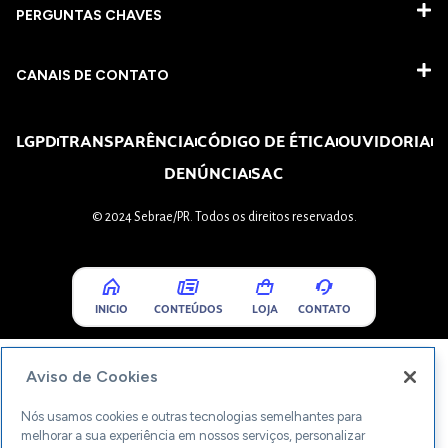
PERGUNTAS CHAVES​
CANAIS DE CONTATO
LGPD
TRANSPARÊNCIA
CÓDIGO DE ÉTICA
OUVIDORIA
DENÚNCIA
SAC
© 2024 Sebrae/PR. Todos os direitos reservados.
INICIO
CONTEÚDOS
LOJA
CONTATO
Aviso de Cookies
Nós usamos cookies e outras tecnologias semelhantes para
melhorar a sua experiência em nossos serviços, personalizar