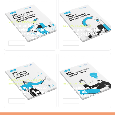
GESTÃO FINANCEIRA
Faça a análise
GESTÃO FINANCEIRA
financeira e atinja o
Faça a precificação do
ponto de equilíbrio |
seu serviço | Prompts
Prompts ChatGPT
ChatGPT
ACESSAR
ACESSAR
NEGÓCIOS
,
PROCESSOS
EMPRESARIAIS
NEGÓCIOS
,
VENDAS
Faça uma proposta
Faça ações para
comercial | Prompts
vender mais |
ChatGPT
Prompts ChatGPT
ACESSAR
ACESSAR