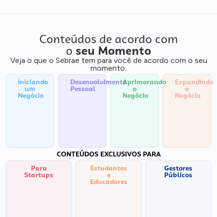
Conteúdos de acordo com
o
seu Momento
Veja o que o Sebrae tem para você de acordo com o seu
momento:
Iniciando
Desenvolvimento
Aprimorando
Expandindo
um
Pessoal
o
o
Negócio
Negócio
Negócio
CONTEÚDOS EXCLUSIVOS PARA
Para
Estudantes
Gestores
Startups
e
Públicos
Educadores