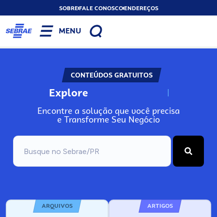
SOBRE
FALE CONOSCO
ENDEREÇOS
MENU
CONTEÚDOS GRATUITOS
Explore
N
o
s
s
o
s
A
Encontre a solução que você precisa
e Transforme Seu Negócio
ARQUIVOS
ARTIGOS