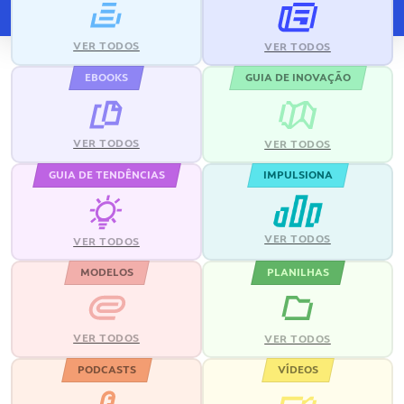
VER TODOS
VER TODOS
EBOOKS
GUIA DE INOVAÇÃO
VER TODOS
VER TODOS
GUIA DE TENDÊNCIAS
IMPULSIONA
VER TODOS
VER TODOS
MODELOS
PLANILHAS
VER TODOS
VER TODOS
PODCASTS
VÍDEOS