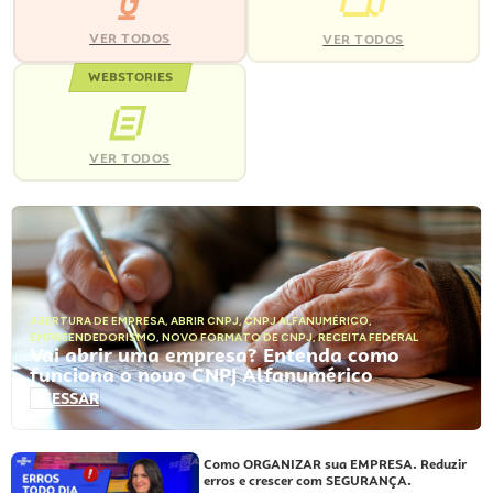
VER TODOS
VER TODOS
WEBSTORIES
VER TODOS
ABERTURA DE EMPRESA
,
ABRIR CNPJ
,
CNPJ ALFANUMÉRICO
,
EMPREENDEDORISMO
,
NOVO FORMATO DE CNPJ
,
RECEITA FEDERAL
Vai abrir uma empresa? Entenda como
funciona o novo CNPJ Alfanumérico
ACESSAR
Como ORGANIZAR sua EMPRESA. Reduzir
erros e crescer com SEGURANÇA.