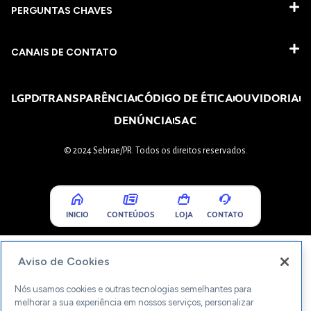
PERGUNTAS CHAVES​
CANAIS DE CONTATO
LGPD
TRANSPARÊNCIA
CÓDIGO DE ÉTICA
OUVIDORIA
DENÚNCIA
SAC
© 2024 Sebrae/PR. Todos os direitos reservados.
INICIO
CONTEÚDOS
LOJA
CONTATO
Aviso de Cookies
Nós usamos cookies e outras tecnologias semelhantes para
melhorar a sua experiência em nossos serviços, personalizar