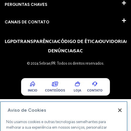
PERGUNTAS CHAVES​
CANAIS DE CONTATO
LGPD
TRANSPARÊNCIA
CÓDIGO DE ÉTICA
OUVIDORIA
DENÚNCIA
SAC
© 2024 Sebrae/PR. Todos os direitos reservados.
INICIO
CONTEÚDOS
LOJA
CONTATO
Aviso de Cookies
Nós usamos cookies e outras tecnologias semelhantes para
melhorar a sua experiência em nossos serviços, personalizar