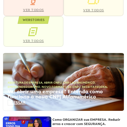
VER TODOS
VER TODOS
WEBSTORIES
VER TODOS
ABERTURA DE EMPRESA
,
ABRIR CNPJ
,
CNPJ ALFANUMÉRICO
,
EMPREENDEDORISMO
,
NOVO FORMATO DE CNPJ
,
RECEITA FEDERAL
Vai abrir uma empresa? Entenda como
funciona o novo CNPJ Alfanumérico
ACESSAR
Como ORGANIZAR sua EMPRESA. Reduzir
erros e crescer com SEGURANÇA.