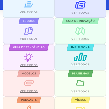
VER TODOS
VER TODOS
EBOOKS
GUIA DE INOVAÇÃO
VER TODOS
VER TODOS
GUIA DE TENDÊNCIAS
IMPULSIONA
VER TODOS
VER TODOS
MODELOS
PLANILHAS
VER TODOS
VER TODOS
PODCASTS
VÍDEOS