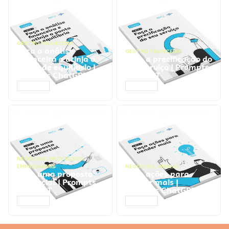
GESTÃO FINANCEIRA
Faça a análise
GESTÃO FINANCEIRA
financeira e atinja o
Faça a precificação do
ponto de equilíbrio |
seu serviço | Prompts
Prompts ChatGPT
ChatGPT
ACESSAR
ACESSAR
NEGÓCIOS
,
PROCESSOS
EMPRESARIAIS
NEGÓCIOS
,
VENDAS
Faça uma proposta
Faça ações para
comercial | Prompts
vender mais |
ChatGPT
Prompts ChatGPT
ACESSAR
ACESSAR