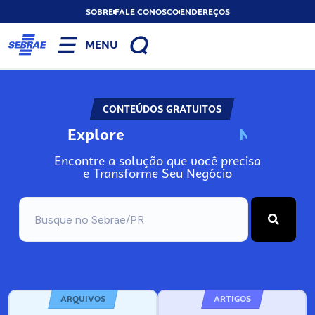
SOBRE
FALE CONOSCO
ENDEREÇOS
MENU
CONTEÚDOS GRATUITOS
Explore
N
o
s
s
o
s
A
Encontre a solução que você precisa
e Transforme Seu Negócio
ARQUIVOS
ARTIGOS