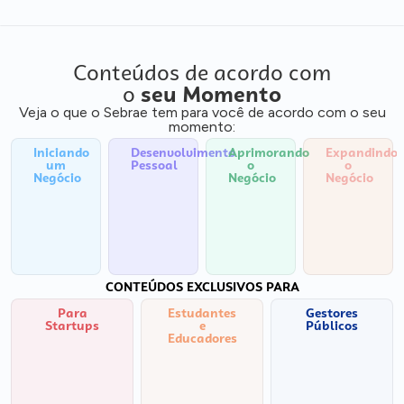
Conteúdos de acordo com
o
seu Momento
Veja o que o Sebrae tem para você de acordo com o seu
momento:
Iniciando
Desenvolvimento
Aprimorando
Expandindo
um
Pessoal
o
o
Negócio
Negócio
Negócio
CONTEÚDOS EXCLUSIVOS PARA
Para
Estudantes
Gestores
Startups
e
Públicos
Educadores