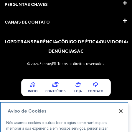
PERGUNTAS CHAVES​
CANAIS DE CONTATO
LGPD
TRANSPARÊNCIA
CÓDIGO DE ÉTICA
OUVIDORIA
DENÚNCIA
SAC
© 2024 Sebrae/PR. Todos os direitos reservados.
INICIO
CONTEÚDOS
LOJA
CONTATO
Aviso de Cookies
Nós usamos cookies e outras tecnologias semelhantes para
melhorar a sua experiência em nossos serviços, personalizar