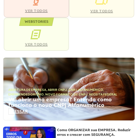
VER TODOS
VER TODOS
WEBSTORIES
VER TODOS
ABERTURA DE EMPRESA
,
ABRIR CNPJ
,
CNPJ ALFANUMÉRICO
,
EMPREENDEDORISMO
,
NOVO FORMATO DE CNPJ
,
RECEITA FEDERAL
Vai abrir uma empresa? Entenda como
funciona o novo CNPJ Alfanumérico
ACESSAR
Como ORGANIZAR sua EMPRESA. Reduzir
erros e crescer com SEGURANÇA.