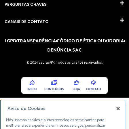
PERGUNTAS CHAVES​
CANAIS DE CONTATO
LGPD
TRANSPARÊNCIA
CÓDIGO DE ÉTICA
OUVIDORIA
DENÚNCIA
SAC
© 2024 Sebrae/PR. Todos os direitos reservados.
INICIO
CONTEÚDOS
LOJA
CONTATO
Aviso de Cookies
Nós usamos cookies e outras tecnologias semelhantes para
melhorar a sua experiência em nossos serviços, personalizar