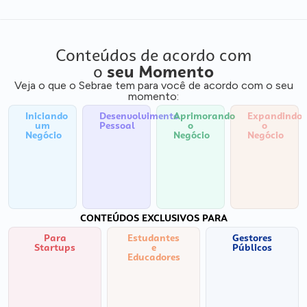
Conteúdos de acordo com
o
seu Momento
Veja o que o Sebrae tem para você de acordo com o seu
momento:
Iniciando
Desenvolvimento
Aprimorando
Expandindo
um
Pessoal
o
o
Negócio
Negócio
Negócio
CONTEÚDOS EXCLUSIVOS PARA
Para
Estudantes
Gestores
Startups
e
Públicos
Educadores