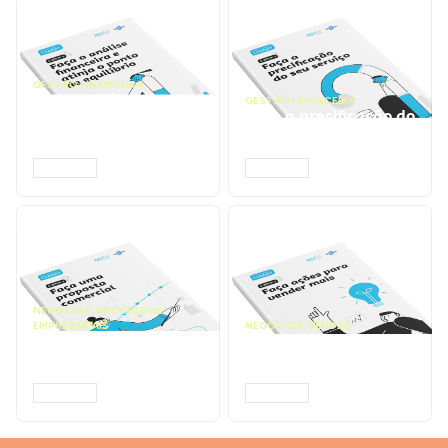
GESTÃO FINANCEIRA
Faça a análise
GESTÃO FINANCEIRA
financeira e atinja o
Faça a precificação do
ponto de equilíbrio |
seu serviço | Prompts
Prompts ChatGPT
ChatGPT
ACESSAR
ACESSAR
NEGÓCIOS
,
PROCESSOS
EMPRESARIAIS
NEGÓCIOS
,
VENDAS
Faça uma proposta
Faça ações para
comercial | Prompts
vender mais |
ChatGPT
Prompts ChatGPT
ACESSAR
ACESSAR