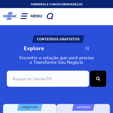
SOBRE
FALE CONOSCO
ENDEREÇOS
MENU
CONTEÚDOS GRATUITOS
Explore
N
o
s
s
o
s
P
o
Encontre a solução que você precisa
e Transforme Seu Negócio
ARQUIVOS
ARTIGOS