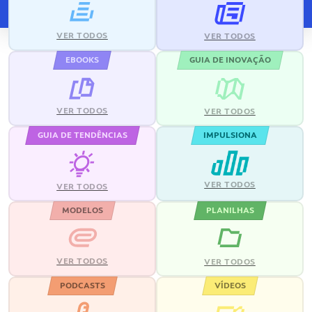
VER TODOS
VER TODOS
EBOOKS
GUIA DE INOVAÇÃO
VER TODOS
VER TODOS
GUIA DE TENDÊNCIAS
IMPULSIONA
VER TODOS
VER TODOS
MODELOS
PLANILHAS
VER TODOS
VER TODOS
PODCASTS
VÍDEOS