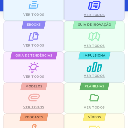
VER TODOS
VER TODOS
EBOOKS
GUIA DE INOVAÇÃO
VER TODOS
VER TODOS
GUIA DE TENDÊNCIAS
IMPULSIONA
VER TODOS
VER TODOS
MODELOS
PLANILHAS
VER TODOS
VER TODOS
PODCASTS
VÍDEOS