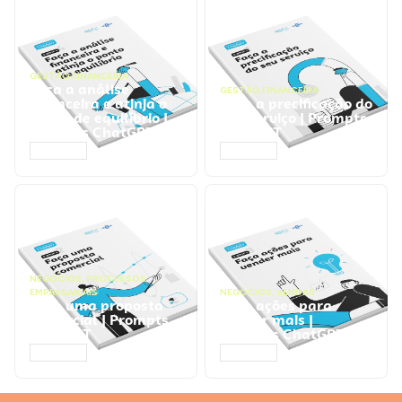
GESTÃO FINANCEIRA
Faça a análise
GESTÃO FINANCEIRA
financeira e atinja o
Faça a precificação do
ponto de equilíbrio |
seu serviço | Prompts
Prompts ChatGPT
ChatGPT
ACESSAR
ACESSAR
NEGÓCIOS
,
PROCESSOS
EMPRESARIAIS
NEGÓCIOS
,
VENDAS
Faça uma proposta
Faça ações para
comercial | Prompts
vender mais |
ChatGPT
Prompts ChatGPT
ACESSAR
ACESSAR