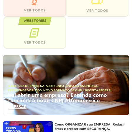
VER TODOS
VER TODOS
WEBSTORIES
VER TODOS
ABERTURA DE EMPRESA
,
ABRIR CNPJ
,
CNPJ ALFANUMÉRICO
,
EMPREENDEDORISMO
,
NOVO FORMATO DE CNPJ
,
RECEITA FEDERAL
Vai abrir uma empresa? Entenda como
funciona o novo CNPJ Alfanumérico
ACESSAR
Como ORGANIZAR sua EMPRESA. Reduzir
erros e crescer com SEGURANÇA.