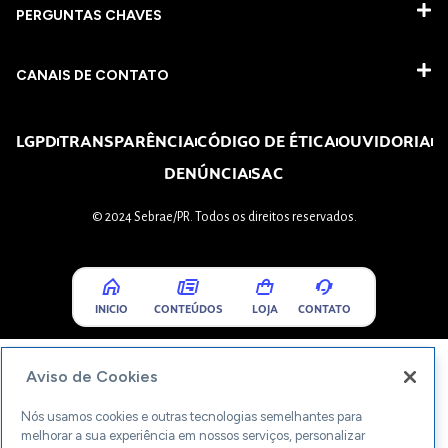
PERGUNTAS CHAVES​
CANAIS DE CONTATO
LGPD
TRANSPARÊNCIA
CÓDIGO DE ÉTICA
OUVIDORIA
DENÚNCIA
SAC
© 2024 Sebrae/PR. Todos os direitos reservados.
INICIO
CONTEÚDOS
LOJA
CONTATO
Aviso de Cookies
Nós usamos cookies e outras tecnologias semelhantes para
melhorar a sua experiência em nossos serviços, personalizar