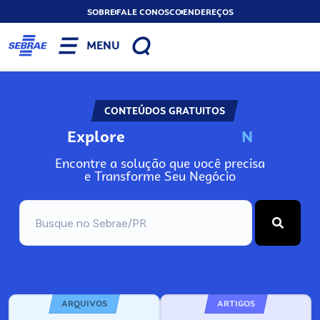
SOBRE
FALE CONOSCO
ENDEREÇOS
MENU
CONTEÚDOS GRATUITOS
Explore
N
o
s
s
o
s
A
Encontre a solução que você precisa
e Transforme Seu Negócio
ARQUIVOS
ARTIGOS