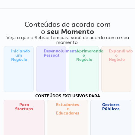
Conteúdos de acordo com
o
seu Momento
Veja o que o Sebrae tem para você de acordo com o seu
momento:
Iniciando
Desenvolvimento
Aprimorando
Expandindo
um
Pessoal
o
o
Negócio
Negócio
Negócio
CONTEÚDOS EXCLUSIVOS PARA
Para
Estudantes
Gestores
Startups
e
Públicos
Educadores