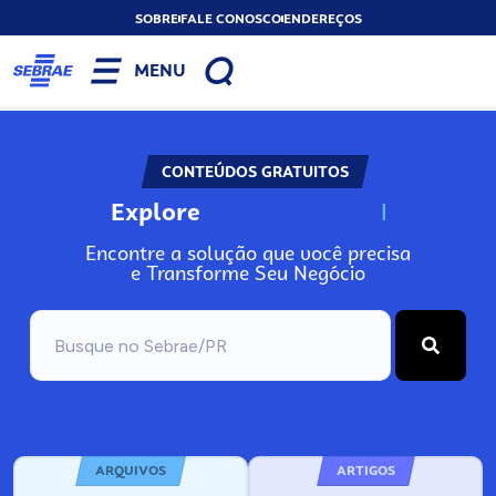
SOBRE
FALE CONOSCO
ENDEREÇOS
MENU
CONTEÚDOS GRATUITOS
Explore
N
o
s
s
o
s
A
Encontre a solução que você precisa
e Transforme Seu Negócio
ARQUIVOS
ARTIGOS