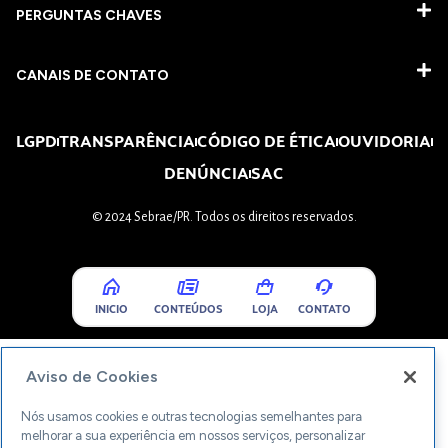
PERGUNTAS CHAVES​
CANAIS DE CONTATO
LGPD
TRANSPARÊNCIA
CÓDIGO DE ÉTICA
OUVIDORIA
DENÚNCIA
SAC
© 2024 Sebrae/PR. Todos os direitos reservados.
INICIO
CONTEÚDOS
LOJA
CONTATO
Aviso de Cookies
Nós usamos cookies e outras tecnologias semelhantes para
melhorar a sua experiência em nossos serviços, personalizar