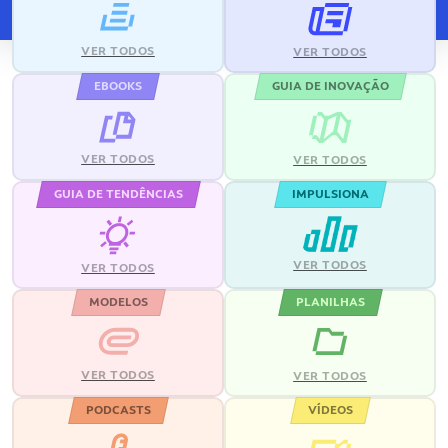
VER TODOS
VER TODOS
EBOOKS
GUIA DE INOVAÇÃO
VER TODOS
VER TODOS
GUIA DE TENDÊNCIAS
IMPULSIONA
VER TODOS
VER TODOS
MODELOS
PLANILHAS
VER TODOS
VER TODOS
PODCASTS
VÍDEOS