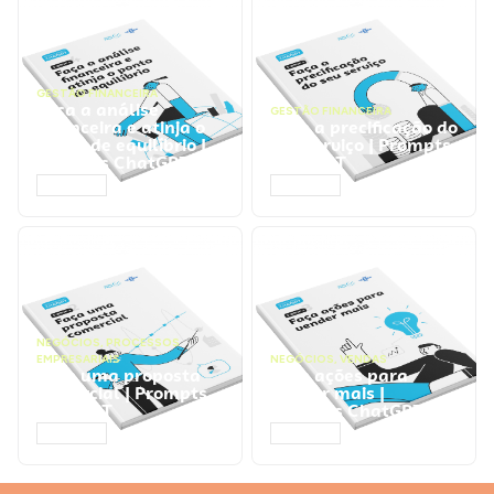
GESTÃO FINANCEIRA
Faça a análise
GESTÃO FINANCEIRA
financeira e atinja o
Faça a precificação do
ponto de equilíbrio |
seu serviço | Prompts
Prompts ChatGPT
ChatGPT
ACESSAR
ACESSAR
NEGÓCIOS
,
PROCESSOS
EMPRESARIAIS
NEGÓCIOS
,
VENDAS
Faça uma proposta
Faça ações para
comercial | Prompts
vender mais |
ChatGPT
Prompts ChatGPT
ACESSAR
ACESSAR