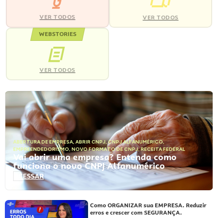
VER TODOS
VER TODOS
WEBSTORIES
VER TODOS
ABERTURA DE EMPRESA
,
ABRIR CNPJ
,
CNPJ ALFANUMÉRICO
,
EMPREENDEDORISMO
,
NOVO FORMATO DE CNPJ
,
RECEITA FEDERAL
Vai abrir uma empresa? Entenda como
funciona o novo CNPJ Alfanumérico
ACESSAR
Como ORGANIZAR sua EMPRESA. Reduzir
erros e crescer com SEGURANÇA.