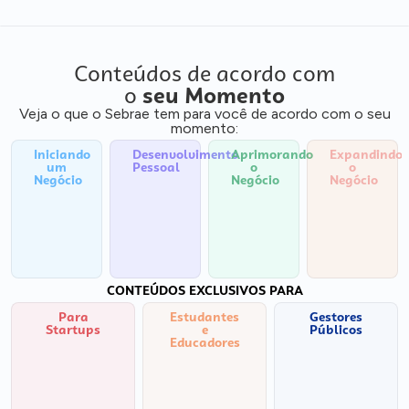
Conteúdos de acordo com
o
seu Momento
Veja o que o Sebrae tem para você de acordo com o seu
momento:
Iniciando
Desenvolvimento
Aprimorando
Expandindo
um
Pessoal
o
o
Negócio
Negócio
Negócio
CONTEÚDOS EXCLUSIVOS PARA
Para
Estudantes
Gestores
Startups
e
Públicos
Educadores