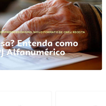
,
EMPREENDEDORISMO
,
NOVO FORMATO DE CNPJ
,
RECEITA
esa? Entenda como
PJ Alfanumérico