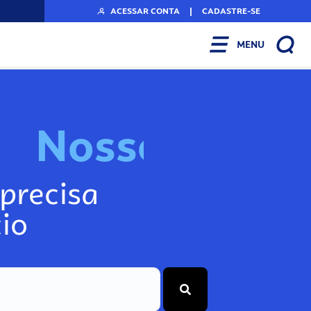
ACESSAR CONTA
|
CADASTRE-SE
MENU
N
o
s
s
o
s
I
n
f
o
g
precisa
io