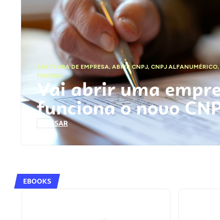
ABERTURA DE EMPRESA
,
ABRIR CNPJ
,
CNPJ ALFANUMÉRICO
FEDERAL
Vai abrir uma empr
funciona o novo CN
ACESSAR
EBOOKS