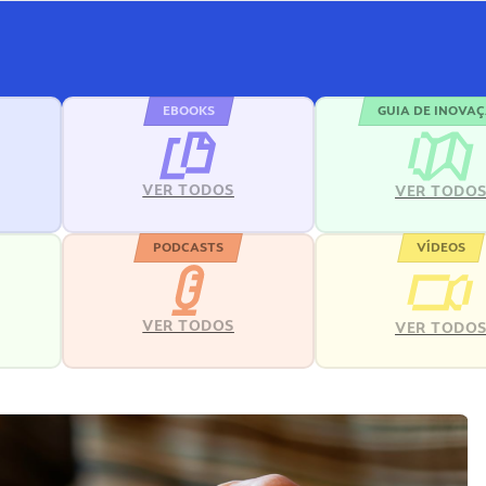
EBOOKS
GUIA DE INOVA
VER TODOS
VER TODO
PODCASTS
VÍDEOS
VER TODOS
VER TODO