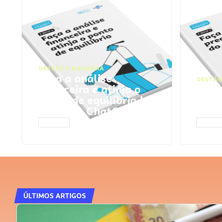
GESTÃO FINANCEIRA
Faça a análise
GESTÃO
financeira e atinja o
Faça
ponto de equilíbrio |
seu 
Prompts ChatGPT
Cha
ACESSAR
ACESS
ÚLTIMOS ARTIGOS