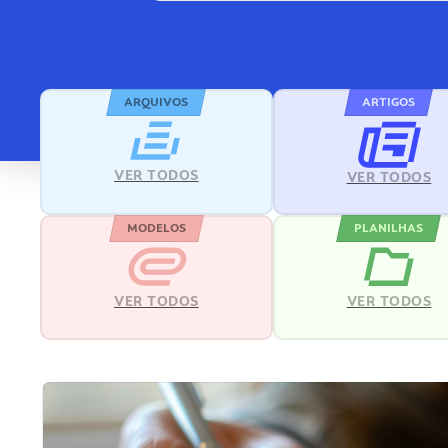
ARQUIVOS
ARTIGOS
VER TODOS
VER TODOS
MODELOS
PLANILHAS
VER TODOS
VER TODOS