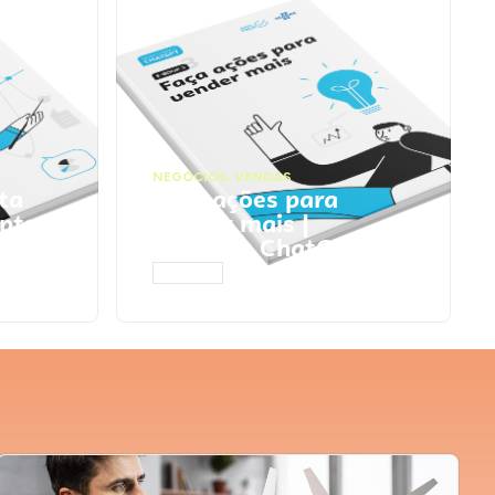
NEGÓCIOS
,
VENDAS
ta
Faça ações para
pts
vender mais |
Prompts ChatGPT
ACESSAR