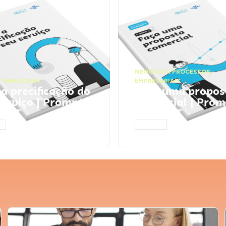
NEGÓCIOS
,
PROCESSOS
 FINANCEIRA
EMPRESARIAIS
 a precificação do
Faça uma propos
serviço | Prompts
comercial | Prom
tGPT
ChatGPT
AR
ACESSAR